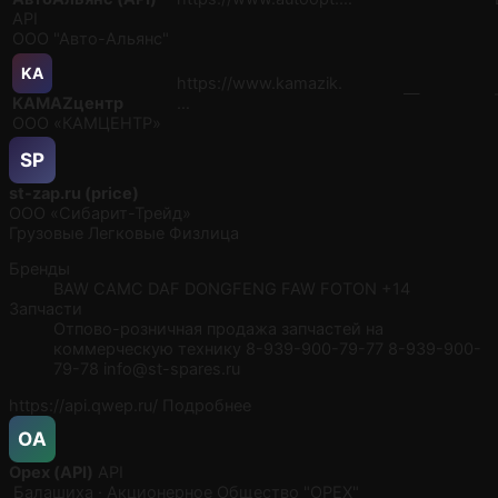
API
ООО "Авто-Альянс"
KA
https://www.kamazik.
—
KAMAZцентр
…
ООО «КАМЦЕНТР»
SP
st-zap.ru (price)
ООО «Сибарит-Трейд»
Грузовые
Легковые
Физлица
Бренды
BAW
CAMC
DAF
DONGFENG
FAW
FOTON
+14
Запчасти
Отпово-розничная продажа запчастей на
коммерческую технику 8-939-900-79-77 8-939-900-
79-78 info@st-spares.ru
https://api.qwep.ru/
Подробнее
ОA
Орех (API)
API
Балашиха · Акционерное Общество "ОРЕХ"