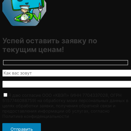
Успей оставить заявку по
текущим ценам!
Я даю согласие ООО «КВЭП» (ИНН 7704337028, ОГРН
5157746088759) на обработку моих персональных данных в
целях обработки заявки, получения обратной связи и
предоставления информации об услугах, согласно
Политике конфиденциальности