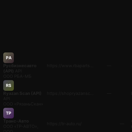
РA
Русбизнесавто
https://www.rbaparts…
—
(API)
API
ООО РБА-МБ
RS
Ryazan Scan (API)
https://shopryazansc…
—
API
ООО «РязаньСкан»
ТР
Транс-Авто
https://tr-auto.ru/
—
ООО «ТР-АВТО»,
ООО