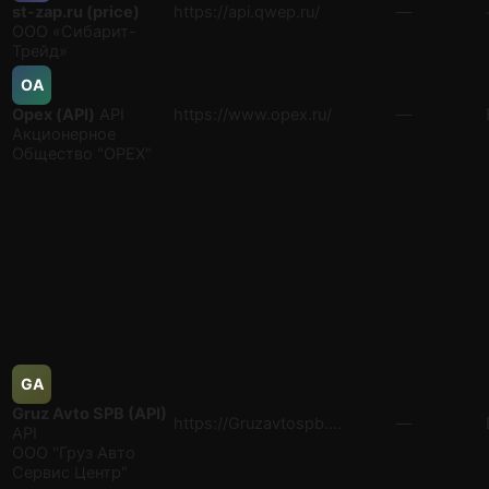
st-zap.ru (price)
https://api.qwep.ru/
—
ООО «Сибарит-
Трейд»
ОA
Орех (API)
API
https://www.opex.ru/
—
Акционерное
Общество "ОРЕХ"
GA
Gruz Avto SPB (API)
https://Gruzavtospb.…
—
API
ООО "Груз Авто
Сервис Центр"