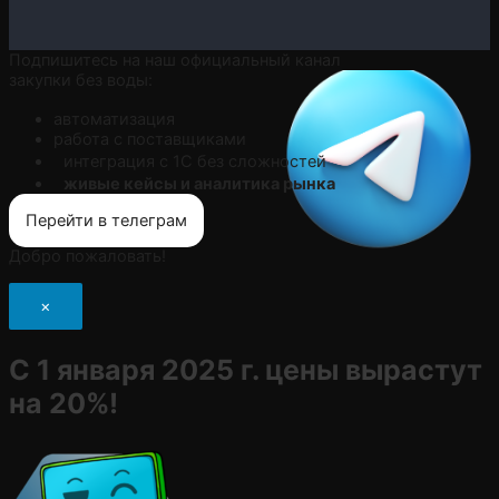
Подпишитесь на наш официальный канал
закупки без воды:
автоматизация
работа с поставщиками
интеграция с 1С без сложностей
живые кейсы и аналитика рынка
Перейти в телеграм
Добро пожаловать!
×
С 1 января 2025 г. цены вырастут
на 20%!