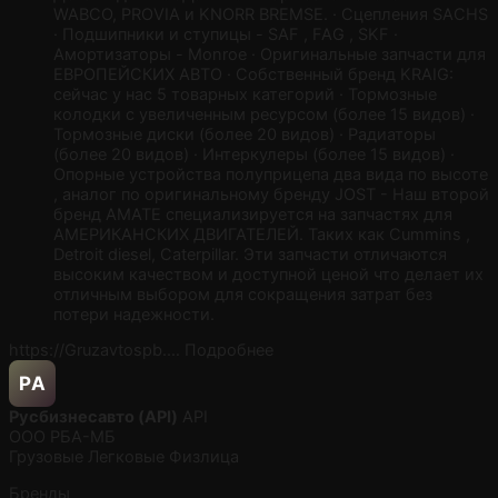
WABCO, PROVIA и KNORR BREMSE. · Сцепления SACHS
· Подшипники и ступицы - SAF , FAG , SKF ·
Амортизаторы - Monroe · Оригинальные запчасти для
ЕВРОПЕЙСКИХ АВТО · Собственный бренд KRAIG:
сейчас у нас 5 товарных категорий · Тормозные
колодки с увеличенным ресурсом (более 15 видов) ·
Тормозные диски (более 20 видов) · Радиаторы
(более 20 видов) · Интеркулеры (более 15 видов) ·
Опорные устройства полуприцепа два вида по высоте
, аналог по оригинальному бренду JOST - Наш второй
бренд AMATE специализируется на запчастях для
АМЕРИКАНСКИХ ДВИГАТЕЛЕЙ. Таких как Cummins ,
Detroit diesel, Caterpillar. Эти запчасти отличаются
высоким качеством и доступной ценой что делает их
отличным выбором для сокращения затрат без
потери надежности.
https://Gruzavtospb.…
Подробнее
РA
Русбизнесавто (API)
API
ООО РБА-МБ
Грузовые
Легковые
Физлица
Бренды