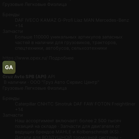
Грузовые
Легковые
Физлица
Бренды
DAF
IVECO
KAMAZ G-Profi
Liaz
MAN
Mercedes-Benz
+14
Запчасти
Больше 110000 уникальных артикулов запасных
частей в наличии для грузовиков, тракторов,
спецтехники, автобусов, сельхозтехники
https://www.opex.ru/
Подробнее
GA
Gruz Avto SPB (API)
API
В наличии · ООО "Груз Авто Сервис Центр"
Грузовые
Легковые
Физлица
Бренды
Caterpillar
CNHTC Sinotruk
DAF
FAW
FOTON
Freightliner
+14
Запчасти
Наш ассортимент включает: более 2 500 тысяч
позиций на складе · Запчасти для двигателя от
ведущих брендов MAHLE и Kolbenschmidt (KS). ·
Детали для ВОЗДУШНОЙ тормозной системы -