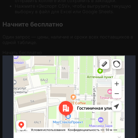
отправить коллеге или сохранить в закладки.
Нажмите «Экспорт CSV», чтобы выгрузить текущую
выборку в файл для Excel или Google Sheets.
Начните бесплатно
Один запрос — цены, наличие и сроки всех поставщиков в
одной таблице.
Начать бесплатно
Москва
Гостиничная улица, 5 — Яндекс.Карты