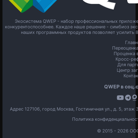
Экосистема QWEP - набор профессиональных приложен
конкурентоспособнее. Каждое наше решение - симбиоз экс
наших программных продуктов позволяет усилить 
Главн
Переоценка
Проценка в
Кросс-ре
Для парт
Центр за
Конта
QWEP в соц.с
Адрес 127106, город Москва, Гостиничная ул., д. 5, эта
Политика конфиденциальнос
© 2015 -
2026 ОО