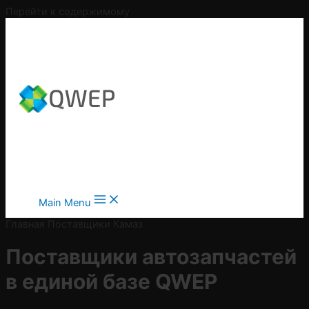
Перейти к содержимому
Main Menu
Главная
Поставщики
Камаз
Поставщики автозапчастей
в
единой базе QWEP