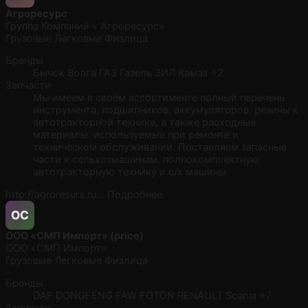
Агроресурс
Группа Компаний « Агроресурс»
Грузовые
Легковые
Физлица
Бренды
Бычок
Волга
ГАЗ
Газель
ЗИЛ
Камаз
+2
Запчасти
Мы имеем в своём ассортименте полный перечень
инструмента, подшипников, аккумуляторов, резины к
автотракторной технике, а также расходные
материалы, используемые при ремонте и
техническом обслуживании. Поставляем запасные
части к сельхозмашинам, полнокомплектную
автотракторную технику и с/х машины.
http://agroresurs.ru…
Подробнее
ОС
ООО «СМП Импорт» (price)
ООО «СМП Импорт»
Грузовые
Легковые
Физлица
Бренды
DAF
DONGFENG
FAW
FOTON
RENAULT
Scania
+7
Запчасти