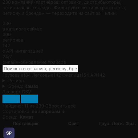
230 компаний-партнёров: оптовики, дистрибьюторы,
региональные склады. Фильтруйте по типу транспорта,
региону и брендам — переходите на сайт за 1 клик.
230
в каталоге сейчас
300
регионов
142
с API-интеграцией
24/7
онлайн-обновление прайсов
Грузовые
184
Легковые
142
Физлица
154
API
142
Регион
Бренд:
Камаз
Экспорт CSV
Найдено:
11
из 230
Сбросить всё
Сортировка:
по запросам
↓
Бренд:
Камаз
Поставщик
Сайт
Груз.
Легк.
Физ.
SP