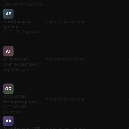
«ТРАНСЛОГИСТИК»
AP
AutoCompas
https://api.qwep.ru/
(price)
ООО "ГК Партнер"
АГ
Агроресурс
http://agroresurs.ru…
—
—
Группа Компаний «
Агроресурс»
ОС
ООО «СМП
https://api.qwep.ru/
—
Импорт» (price)
ООО «СМП
Импорт»
АA
АвтоАльянс (API)
https://www.autoopt.…