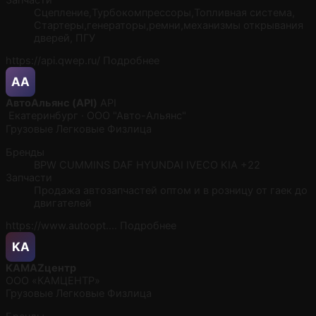
Сцепление,Турбокомпрессоры,Топливная система,
Стартеры,генераторы,ремни,механизмы открывания
дверей, ПГУ
https://api.qwep.ru/
Подробнее
АA
АвтоАльянс (API)
API
Екатеринбург · ООО "Авто-Альянс"
Грузовые
Легковые
Физлица
Бренды
BPW
CUMMINS
DAF
HYUNDAI
IVECO
KIA
+22
Запчасти
Продажа автозапчастей оптом и в розницу от гаек до
двигателей
https://www.autoopt.…
Подробнее
KA
KAMAZцентр
ООО «КАМЦЕНТР»
Грузовые
Легковые
Физлица