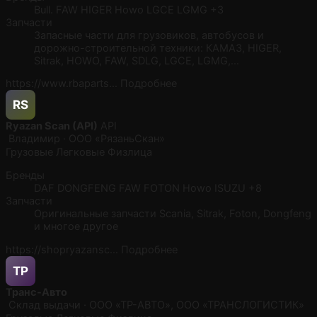
Bull.
FAW
HIGER
Howo
LGCE
LGMG
+3
Запчасти
Запасные части для грузовиков, автобусов и
дорожно-строительной техники: КАМАЗ, HIGER,
Sitrak, HOWO, FAW, SDLG, LGCE, LGMG,…
https://www.rbaparts…
Подробнее
RS
Ryazan Scan (API)
API
Владимир · ООО «РязаньСкан»
Грузовые
Легковые
Физлица
Бренды
DAF
DONGFENG
FAW
FOTON
Howo
ISUZU
+8
Запчасти
Оригинальные запчасти Scania, Sitrak, Foton, Dongfeng
и многое другое
https://shopryazansc…
Подробнее
ТР
Транс-Авто
Склад выдачи · ООО «ТР-АВТО», ООО «ТРАНСЛОГИСТИК»