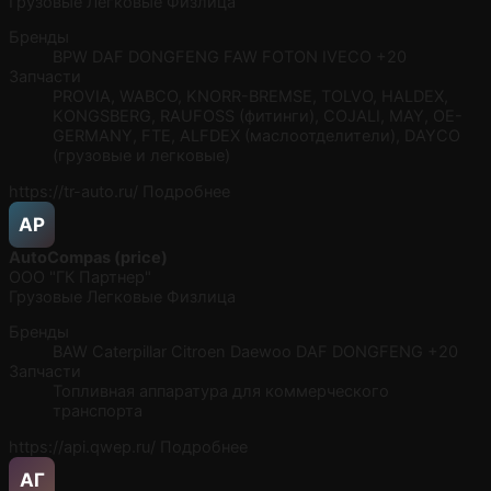
Грузовые
Легковые
Физлица
Бренды
BPW
DAF
DONGFENG
FAW
FOTON
IVECO
+20
Запчасти
PROVIA, WABCO, KNORR-BREMSE, TOLVO, HALDEX,
KONGSBERG, RAUFOSS (фитинги), COJALI, MAY, OE-
GERMANY, FTE, ALFDEX (маслоотделители), DAYCO
(грузовые и легковые)
https://tr-auto.ru/
Подробнее
AP
AutoCompas (price)
ООО "ГК Партнер"
Грузовые
Легковые
Физлица
Бренды
BAW
Caterpillar
Citroen
Daewoo
DAF
DONGFENG
+20
Запчасти
Топливная аппаратура для коммерческого
транспорта
https://api.qwep.ru/
Подробнее
АГ