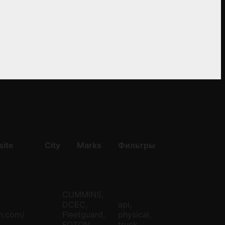
ite
City
Marks
Фильтры
CUMMINS,
DCEC,
api,
en.com/
Fleetguard,
physical,
FOTON,
truck