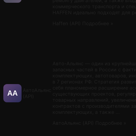
ремонту двигателей, а также вла
коммерческого транспорта и спе
HAFFEN идеально подходят для р
Haffen (API)
Подробнее »
Авто-Альянс — один из крупнейш
запасных частей в России с фак
комплектующих, автотоваров, ин
в 7 регионах РФ. Стратегия разв
себя планомерное расширение ас
АвтоАльянс
АA
существующих проектов, регуляр
(API)
товарных направлений, увеличен
контрактов с производителями за
комплектующих, а также …
АвтоАльянс (API)
Подробнее »