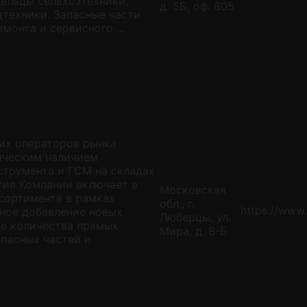
дельцы сельхозтехники,
д. 5Б, оф. 805
цтехники. Запасные части
емонта и сервисного …
их операторов рынка
тическим наличием
струмента и ГСМ на складах
ития Компании включает в
Московская
сортимента в рамках
обл., г.
https://www.
ное добавление новых
Люберцы, ул.
ие количества прямых
Мира, д. 8-Б
пасных частей и