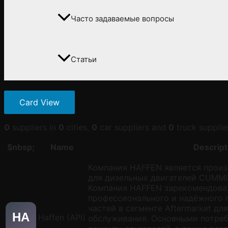
Часто задаваемые вопросы
Статьи
Card View
0
suppliers in
0
cities,
0
car suppliers and
0
truck supplier
$nbsp;
Name
Descript
Компания HAFFEN является произ
для дизельных двигателей CUMMI
Компания HAFFEN зарекомендовал
профессионального и надёжного 
частей в сегменте Aftermarket дл
HA
Haffen (API)
обслуживания. Основными потре