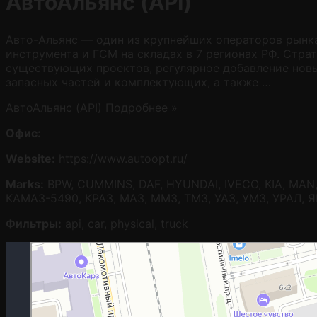
АвтоАльянс (API)
Авто-Альянс — один из крупнейших операторов рынка
инструмента и ГСМ на складах в 7 регионах РФ. Стра
существующих проектов, регулярное добавление новы
запасных частей и комплектующих, а также …
АвтоАльянс (API)
Подробнее »
Офис:
Website:
https://www.autoopt.ru/
Marks:
BPW, CUMMINS, DAF, HYUNDAI, IVECO, KIA, MAN, 
КАМАЗ-5490, КРАЗ, МАЗ, ММЗ, ТМЗ, УАЗ, УМЗ, УРАЛ, 
Фильтры:
api, car, physical, truck
Москва
Гостиничная улица, 5 — Яндекс.Карты