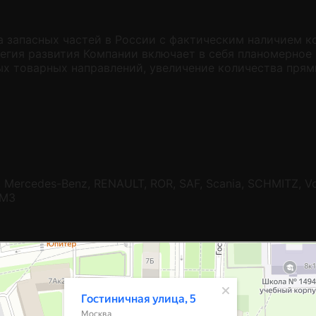
 запасных частей в России с фактическим наличием к
тегия развития Компании включает в себя планомерно
х товарных направлений, увеличение количества прям
Mercedes-Benz, RENAULT, ROR, SAF, Scania, SCHMITZ, Vol
ЯМЗ