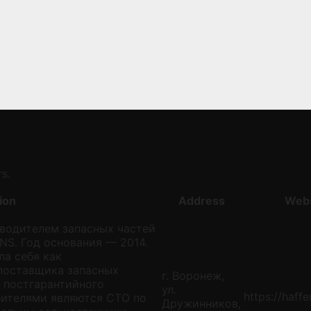
s.
ion
Address
Webs
водителем запасных частей
NS. Год основания — 2014.
а себя как
поставщика запасных
г. Воронеж,
я постгарантийного
ул.
https://haff
бителями являются СТО по
Дружинников,