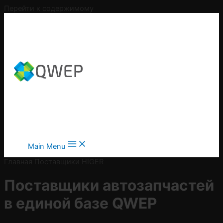
Перейти к содержимому
Main Menu
Главная
Поставщики
HIGER
Поставщики автозапчастей
в
единой базе QWEP