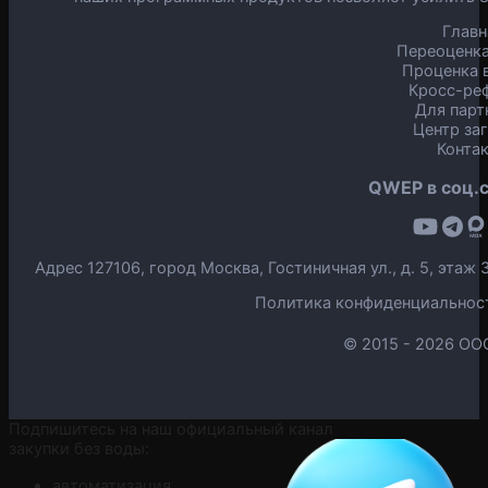
Главн
Переоценка
Проценка в
Кросс-ре
Для парт
Центр за
Конта
QWEP в соц.с
Адрес 127106, город Москва, Гостиничная ул., д. 5, эта
Политика конфиденциальнос
© 2015 -
2026 ОО
Подпишитесь на наш официальный канал
закупки без воды:
автоматизация