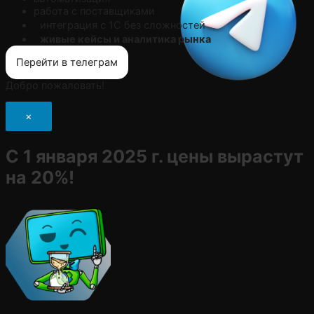
работа с поставщиками
интеграция с 1С без сложностей
живые кейсы и аналитика рынка
Перейти в телеграм
Добро пожаловать!
×
С 1 января 2025 г. цены вырастут
на 20%!