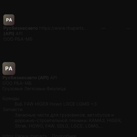
РA
Русбизнесавто
https://www.rbaparts…
—
—
(API)
API
ООО РБА-МБ
РA
Русбизнесавто (API)
API
ООО РБА-МБ
Грузовые
Легковые
Физлица
Бренды
Bull.
FAW
HIGER
Howo
LGCE
LGMG
+3
Запчасти
Запасные части для грузовиков, автобусов и
дорожно-строительной техники: КАМАЗ, HIGER,
Sitrak, HOWO, FAW, SDLG, LGCE, LGMG,…
https://www.rbaparts…
Подробнее