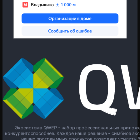
Экосистема QWEP - набор профессиональных приложен
конкурентоспособнее. Каждое наше решение - симбиоз экс
наших программных продуктов позволяет усилить 