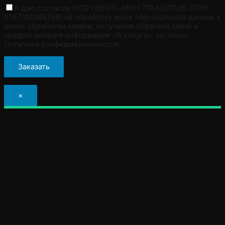
Я даю согласие ООО «КВЭП» (ИНН 7704337028, ОГРН
5157746088759) на обработку моих персональных данных в
целях обработки заявки, получения обратной связи и
предоставления информации об услугах, согласно
Политике конфиденциальности
×