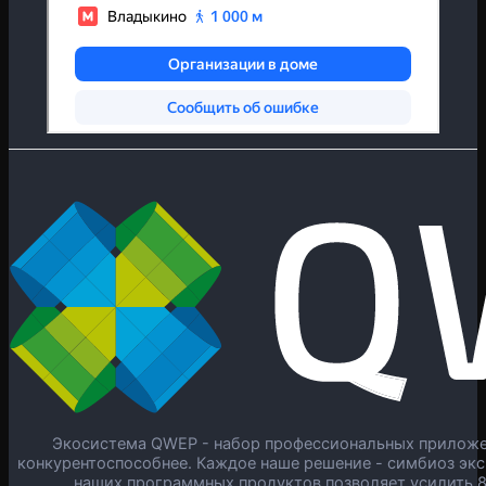
Экосистема QWEP - набор профессиональных приложен
конкурентоспособнее. Каждое наше решение - симбиоз экс
наших программных продуктов позволяет усилить 