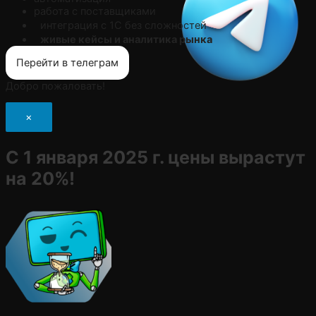
работа с поставщиками
интеграция с 1С без сложностей
живые кейсы и аналитика рынка
Перейти в телеграм
Добро пожаловать!
×
С 1 января 2025 г. цены вырастут
на 20%!