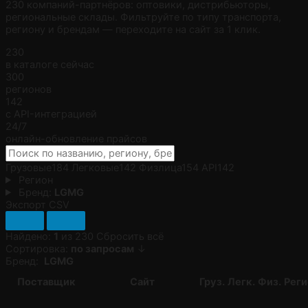
230 компаний-партнёров: оптовики, дистрибьюторы,
региональные склады. Фильтруйте по типу транспорта,
региону и брендам — переходите на сайт за 1 клик.
230
в каталоге сейчас
300
регионов
142
с API-интеграцией
24/7
онлайн-обновление прайсов
Грузовые
184
Легковые
142
Физлица
154
API
142
Регион
Бренд:
LGMG
Экспорт CSV
Найдено:
1
из 230
Сбросить всё
Сортировка:
по запросам
↓
Бренд:
LGMG
Поставщик
Сайт
Груз.
Легк.
Физ.
Реги