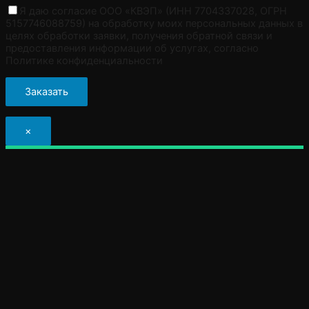
Я даю согласие ООО «КВЭП» (ИНН 7704337028, ОГРН
5157746088759) на обработку моих персональных данных в
целях обработки заявки, получения обратной связи и
предоставления информации об услугах, согласно
Политике конфиденциальности
×