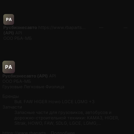
РA
Русбизнесавто
https://www.rbaparts…
—
—
(API)
API
ООО РБА-МБ
РA
Русбизнесавто (API)
API
ООО РБА-МБ
Грузовые
Легковые
Физлица
Бренды
Bull.
FAW
HIGER
Howo
LGCE
LGMG
+3
Запчасти
Запасные части для грузовиков, автобусов и
дорожно-строительной техники: КАМАЗ, HIGER,
Sitrak, HOWO, FAW, SDLG, LGCE, LGMG,…
https://www.rbaparts…
Подробнее