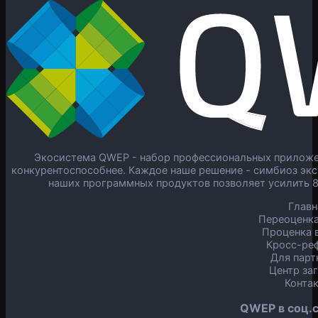
Экосистема QWEP - набор профессиональных приложен
конкурентоспособнее. Каждое наше решение - симбиоз экс
наших программных продуктов позволяет усилить 
Главн
Переоценка
Проценка в
Кросс-ре
Для парт
Центр за
Конта
QWEP в соц.с