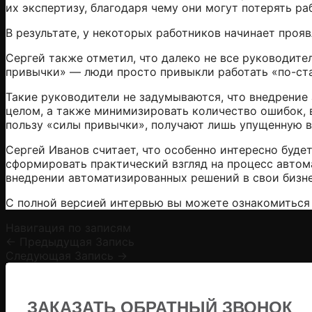
их экспертизу, благодаря чему они могут потерять ра
В результате, у некоторых работников начинает про
Сергей также отметил, что далеко не все руководите
привычки» — люди просто привыкли работать «по-стар
Такие руководители не задумываются, что внедрение
целом, а также минимизировать количество ошибок, в
пользу «силы привычки», получают лишь упущенную в
Сергей Иванов считает, что особенно интересно буд
сформировать практический взгляд на процесс автом
внедрении автоматизированных решений в свои бизн
С полной версией интервью вы можете ознакомиться
Навигация по записям
←
Предыдущая Запись
Следующая Запись
→
ЗАКАЗАТЬ ОБРАТНЫЙ ЗВОНОК