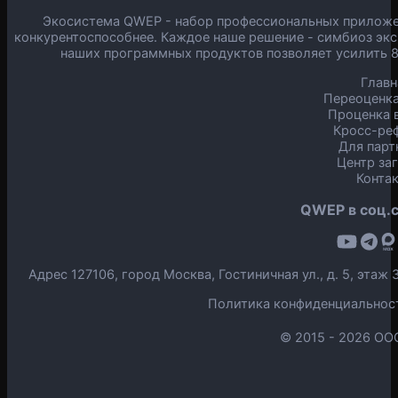
Экосистема QWEP - набор профессиональных приложен
конкурентоспособнее. Каждое наше решение - симбиоз экс
наших программных продуктов позволяет усилить 
Главн
Переоценка
Проценка в
Кросс-ре
Для парт
Центр за
Конта
QWEP в соц.с
Адрес 127106, город Москва, Гостиничная ул., д. 5, эта
Политика конфиденциальнос
© 2015 -
2026 ОО