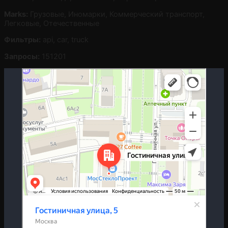
Marks:
Грузовые, Иномарки, Коммерческий транспорт,
Легковые, Отечественные
Фильтры:
api, car, truck
Запросы:
151201
Москва
Гостиничная улица, 5 — Яндекс.Карты