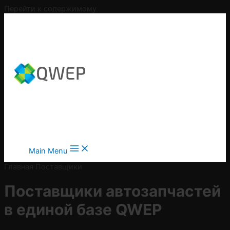
Перейти к содержимому
Main Menu
Главная
Поставщики
Поставщики автозапчастей
в
единой базе QWEP