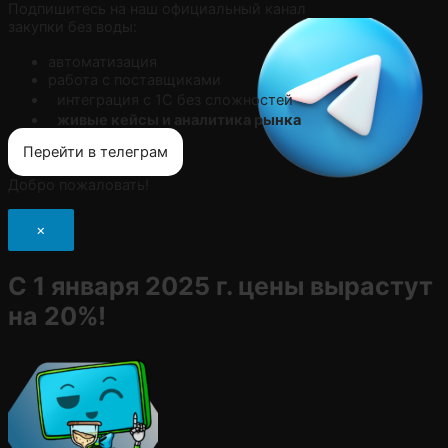
Подпишитесь на наш официальный канал
закупки без воды:
автоматизация
работа с поставщиками
интеграция с 1С без сложностей
живые кейсы и аналитика рынка
Перейти в телеграм
Добро пожаловать!
×
С 1 января 2025 г. цены вырастут
на 20%!