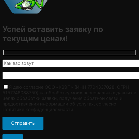
Успей оставить заявку по
текущим ценам!
Я даю согласие ООО «КВЭП» (ИНН 7704337028, ОГРН
5157746088759) на обработку моих персональных данных в
целях обработки заявки, получения обратной связи и
предоставления информации об услугах, согласно
Политике конфиденциальности