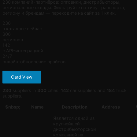
230 компаний-партнёров: оптовики, дистрибьюторы,
региональные склады. Фильтруйте по типу транспорта,
региону и брендам — переходите на сайт за 1 клик.
230
в каталоге сейчас
300
регионов
142
с API-интеграцией
24/7
онлайн-обновление прайсов
Card View
230
suppliers in
300
cities,
142
car suppliers and
184
truck
suppliers.
$nbsp;
Name
Description
Address
Является одной из
крупнейшей
дистрибьюторской
компанией на