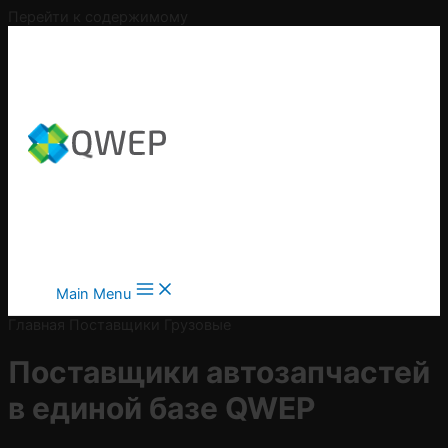
Перейти к содержимому
Main Menu
Главная
Поставщики
Грузовые
Поставщики автозапчастей
в
единой базе QWEP