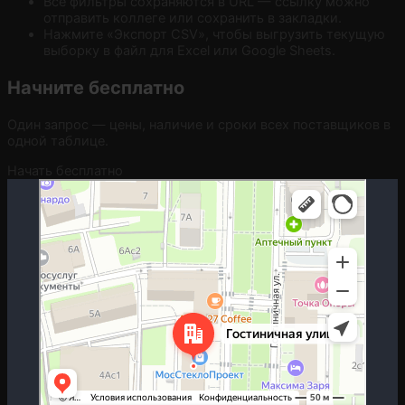
Все фильтры сохраняются в URL — ссылку можно
отправить коллеге или сохранить в закладки.
Нажмите «Экспорт CSV», чтобы выгрузить текущую
выборку в файл для Excel или Google Sheets.
Начните бесплатно
Один запрос — цены, наличие и сроки всех поставщиков в
одной таблице.
Начать бесплатно
Москва
Гостиничная улица, 5 — Яндекс.Карты