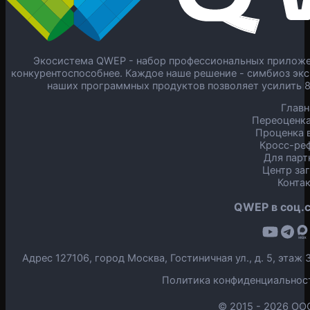
Экосистема QWEP - набор профессиональных приложен
конкурентоспособнее. Каждое наше решение - симбиоз экс
наших программных продуктов позволяет усилить 
Главн
Переоценка
Проценка в
Кросс-ре
Для парт
Центр за
Конта
QWEP в соц.с
Адрес 127106, город Москва, Гостиничная ул., д. 5, эта
Политика конфиденциальнос
© 2015 -
2026 ОО