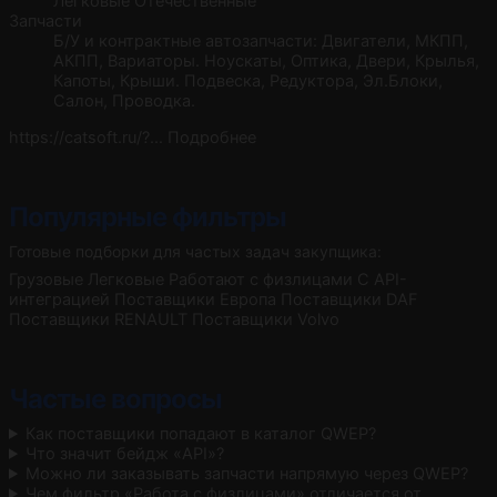
Легковые
Отечественные
Запчасти
Б/У и контрактные автозапчасти: Двигатели, МКПП,
АКПП, Вариаторы. Ноускаты, Оптика, Двери, Крылья,
Капоты, Крыши. Подвеска, Редуктора, Эл.Блоки,
Салон, Проводка.
https://catsoft.ru/?…
Подробнее
Популярные фильтры
Готовые подборки для частых задач закупщика:
Грузовые
Легковые
Работают с физлицами
С API-
интеграцией
Поставщики Европа
Поставщики DAF
Поставщики RENAULT
Поставщики Volvo
Частые вопросы
Как поставщики попадают в каталог QWEP?
Что значит бейдж «API»?
Можно ли заказывать запчасти напрямую через QWEP?
Чем фильтр «Работа с физлицами» отличается от