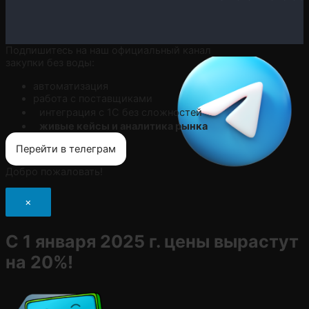
Подпишитесь на наш официальный канал
закупки без воды:
автоматизация
работа с поставщиками
интеграция с 1С без сложностей
живые кейсы и аналитика рынка
Перейти в телеграм
Добро пожаловать!
×
С 1 января 2025 г. цены вырастут
на 20%!