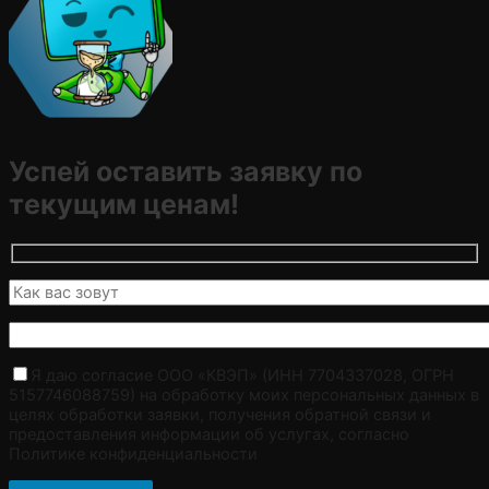
Успей оставить заявку по
текущим ценам!
Я даю согласие ООО «КВЭП» (ИНН 7704337028, ОГРН
5157746088759) на обработку моих персональных данных в
целях обработки заявки, получения обратной связи и
предоставления информации об услугах, согласно
Политике конфиденциальности