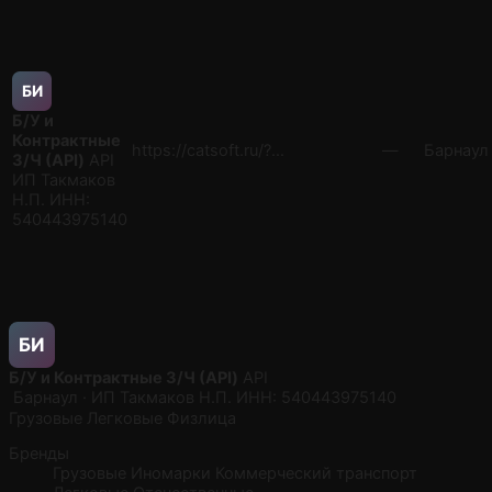
БИ
Б/У и
Контрактные
https://catsoft.ru/?…
—
Барнаул
З/Ч (API)
API
ИП Такмаков
Н.П. ИНН:
540443975140
БИ
Б/У и Контрактные З/Ч (API)
API
Барнаул · ИП Такмаков Н.П. ИНН: 540443975140
Грузовые
Легковые
Физлица
Бренды
Грузовые
Иномарки
Коммерческий транспорт