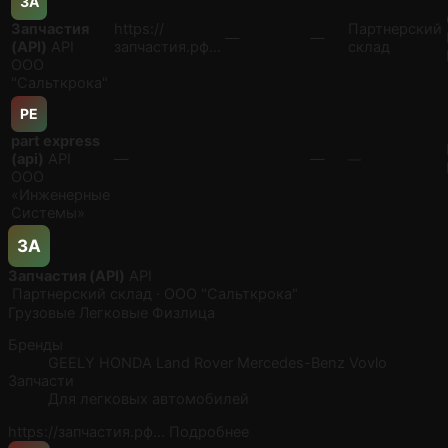
ЗA
Запчастия
https://
Партнерский
—
—
(API)
API
запчастия.рф…
склад
ООО
"Сальткрока"
PE
part express
(api)
API
—
—
—
ООО
«Инженерные
Системы»
ЗA
Запчастия (API)
API
Партнерский склад · ООО "Сальткрока"
Грузовые
Легковые
Физлица
Бренды
GEELY
HONDA
Land Rover
Mercedes-Benz
Vovlo
Запчасти
Для легковых автомобилей
https://запчастия.рф…
Подробнее