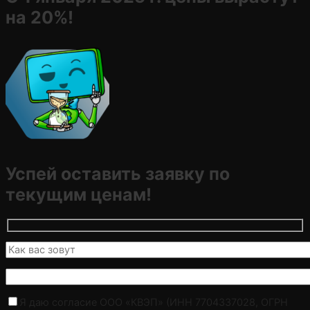
на 20%!
Успей оставить заявку по
текущим ценам!
Я даю согласие ООО «КВЭП» (ИНН 7704337028, ОГРН