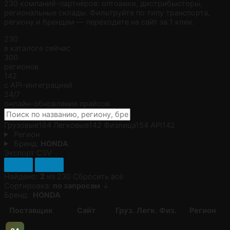
230 компаний-партнёров: оптовики, дистрибьюторы,
региональные склады. Фильтруйте по типу транспорта,
региону и брендам — переходите на сайт за 1 клик.
230
в каталоге сейчас
300
регионов
142
с API-интеграцией
24/7
онлайн-обновление прайсов
Грузовые
184
Легковые
142
Физлица
154
API
142
Регион
Бренд:
HONDA
Экспорт CSV
Найдено:
2
из 230
Сбросить всё
Сортировка:
по запросам
↓
Бренд:
HONDA
Поставщик
Сайт
Груз.
Легк.
Физ.
Регион