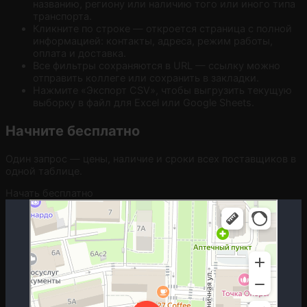
названию, региону или наличию того или иного типа
транспорта.
Кликните по строке — откроется страница с полной
информацией: контакты, адреса, режим работы,
оплата и доставка.
Все фильтры сохраняются в URL — ссылку можно
отправить коллеге или сохранить в закладки.
Нажмите «Экспорт CSV», чтобы выгрузить текущую
выборку в файл для Excel или Google Sheets.
Начните бесплатно
Один запрос — цены, наличие и сроки всех поставщиков в
одной таблице.
Начать бесплатно
Москва
Гостиничная улица, 5 — Яндекс.Карты