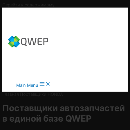
Перейти к содержимому
Main Menu
Главная
Поставщики
HONDA
Поставщики автозапчастей
в
единой базе QWEP