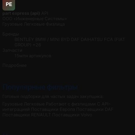
PE
part express (api)
API
ООО «Инженерные Системы»
Грузовые
Легковые
Физлица
Бренды
BENTLEY
BMW / MINI
BYD
DAF
DAIHATSU
FCA (FIAT
GROUP)
+26
Запчасти
15млн артикулов
Подробнее
Популярные фильтры
Готовые подборки для частых задач закупщика:
Грузовые
Легковые
Работают с физлицами
С API-
интеграцией
Поставщики Европа
Поставщики DAF
Поставщики RENAULT
Поставщики Volvo