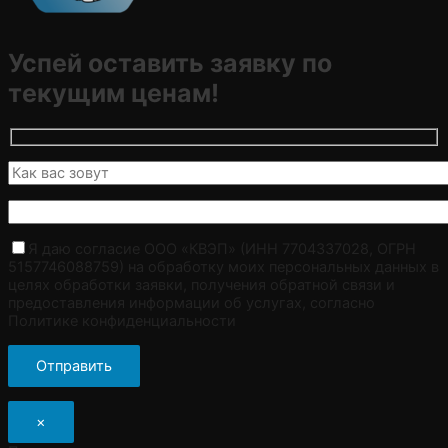
Успей оставить заявку по
текущим ценам!
Я даю согласие ООО «КВЭП» (ИНН 7704337028, ОГРН
5157746088759) на обработку моих персональных данных в
целях обработки заявки, получения обратной связи и
предоставления информации об услугах, согласно
Политике конфиденциальности
×