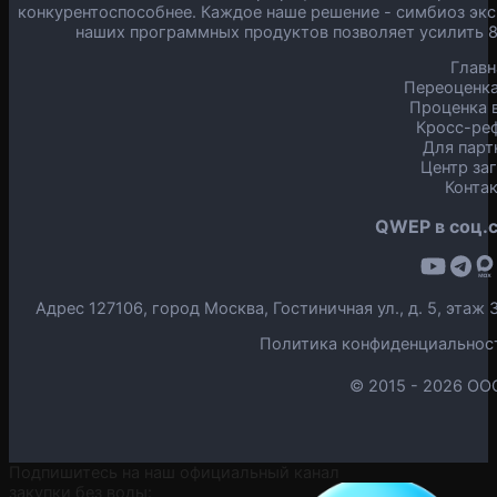
конкурентоспособнее. Каждое наше решение - симбиоз экс
наших программных продуктов позволяет усилить 
Главн
Переоценка
Проценка в
Кросс-ре
Для парт
Центр за
Конта
QWEP в соц.с
Адрес 127106, город Москва, Гостиничная ул., д. 5, эта
Политика конфиденциальнос
© 2015 -
2026 ОО
Подпишитесь на наш официальный канал
закупки без воды: