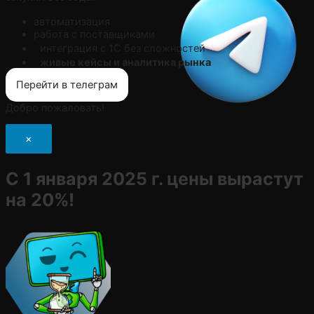
автоматизация
работа с поставщиками
интеграция с 1С без сложностей
живые кейсы и аналитика рынка
Перейти в телеграм
Добро пожаловать!
×
С 1 января 2025 г. цены вырастут
на 20%!