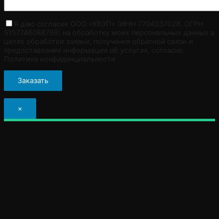
Я даю согласие ООО «КВЭП» (ИНН 7704337028, ОГРН
5157746088759) на обработку моих персональных данных в
целях обработки заявки, получения обратной связи и
предоставления информации об услугах, согласно
Политике конфиденциальности
×