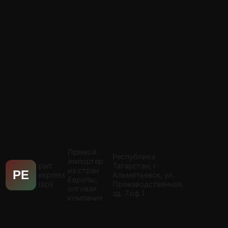
Прямой
Республика
импортер
part
Татарстан, г.
из стран
PE
express
Альметьевск, ул.
Европы,
(api)
Производственная,
оптовая
зд. 7.оф 1
компания