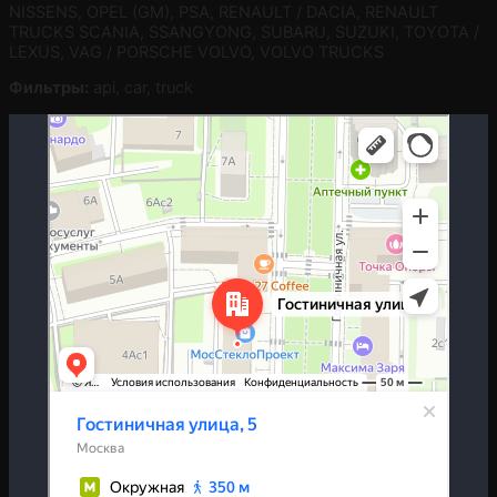
NISSENS, OPEL (GM), PSA, RENAULT / DACIA, RENAULT
TRUCKS SCANIA, SSANGYONG, SUBARU, SUZUKI, TOYOTA /
LEXUS, VAG / PORSCHE VOLVO, VOLVO TRUCKS
Фильтры:
api, car, truck
Москва
Гостиничная улица, 5 — Яндекс.Карты