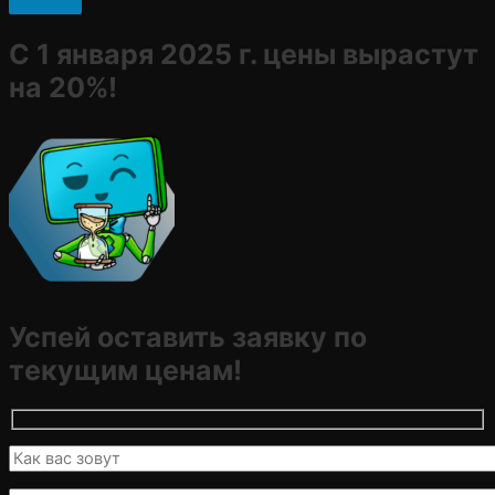
С 1 января 2025 г. цены вырастут
на 20%!
Успей оставить заявку по
текущим ценам!