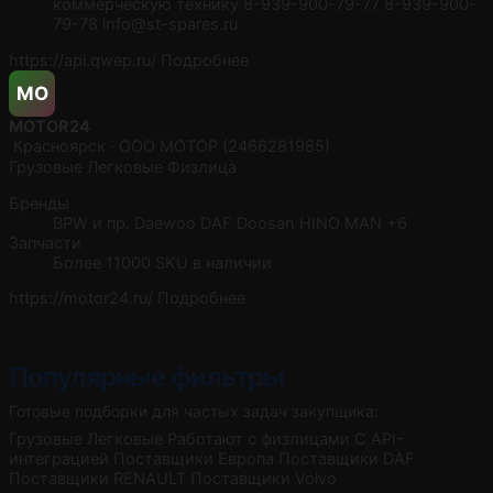
коммерческую технику 8-939-900-79-77 8-939-900-
79-78 info@st-spares.ru
https://api.qwep.ru/
Подробнее
MO
MOTOR24
Красноярск · ООО МОТОР (2466281985)
Грузовые
Легковые
Физлица
Бренды
BPW и пр.
Daewoo
DAF
Doosan
HINO
MAN
+6
Запчасти
Более 11000 SKU в наличии
https://motor24.ru/
Подробнее
Популярные фильтры
Готовые подборки для частых задач закупщика:
Грузовые
Легковые
Работают с физлицами
С API-
интеграцией
Поставщики Европа
Поставщики DAF
Поставщики RENAULT
Поставщики Volvo