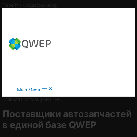
Перейти к содержимому
Main Menu
Главная
Поставщики
HINO
Поставщики автозапчастей
в
единой базе QWEP