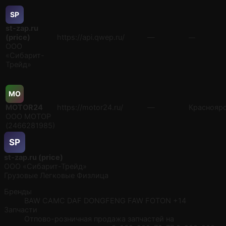
SP
st-zap.ru
(price)
https://api.qwep.ru/
—
—
ООО
«Сибарит-
Трейд»
MO
MOTOR24
https://motor24.ru/
—
Краснояр
ООО МОТОР
(2466281985)
SP
st-zap.ru (price)
ООО «Сибарит-Трейд»
Грузовые
Легковые
Физлица
Бренды
BAW
CAMC
DAF
DONGFENG
FAW
FOTON
+14
Запчасти
Отпово-розничная продажа запчастей на