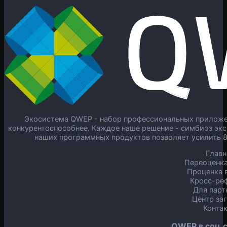
Экосистема QWEP - набор профессиональных приложен
конкурентоспособнее. Каждое наше решение - симбиоз экс
наших программных продуктов позволяет усилить 
Главн
Переоценка
Проценка в
Кросс-ре
Для парт
Центр за
Конта
QWEP в соц.с