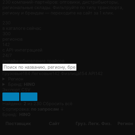
230 компаний-партнёров: оптовики, дистрибьюторы,
региональные склады. Фильтруйте по типу транспорта,
региону и брендам — переходите на сайт за 1 клик.
230
в каталоге сейчас
300
регионов
142
с API-интеграцией
24/7
онлайн-обновление прайсов
Грузовые
184
Легковые
142
Физлица
154
API
142
Регион
Бренд:
HINO
Экспорт CSV
Найдено:
2
из 230
Сбросить всё
Сортировка:
по запросам
↓
Бренд:
HINO
Поставщик
Сайт
Груз.
Легк.
Физ.
Регион