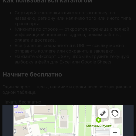
Как пользоваться каталогом
Сортируйте колонки кликом по заголовку: по
названию, региону или наличию того или иного типа
транспорта.
Кликните по строке — откроется страница с полной
информацией: контакты, адреса, режим работы,
оплата и доставка.
Все фильтры сохраняются в URL — ссылку можно
отправить коллеге или сохранить в закладки.
Нажмите «Экспорт CSV», чтобы выгрузить текущую
выборку в файл для Excel или Google Sheets.
Начните бесплатно
Один запрос — цены, наличие и сроки всех поставщиков в
одной таблице.
Начать бесплатно
Москва
Гостиничная улица, 5 — Яндекс.Карты