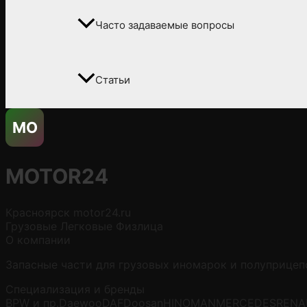
Часто задаваемые вопросы
Статьи
MO
MOTOR24
Красноярск
motor24.ru
Грузовые
Легковые
Физлица
О компании
Запасные части для грузовых иномарок и полуприцеп
Специализация и бренды
BPW и пр.
Daewoo
DAF
Doosan
HINO
MAN
MERCEDES
RENA