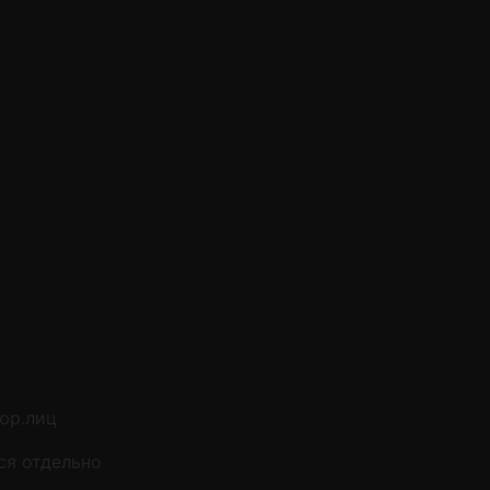
юр.лиц
ся отдельно