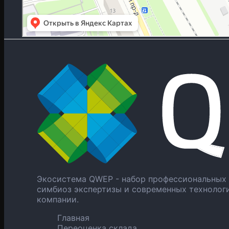
Экосистема QWEP - набор профессиональных 
симбиоз экспертизы и современных технолог
компании.
Главная
Переоценка склада