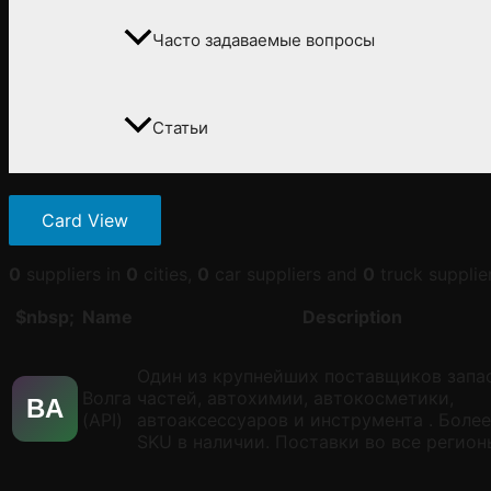
Часто задаваемые вопросы
Статьи
Card View
0
suppliers in
0
cities,
0
car suppliers and
0
truck supplier
$nbsp;
Name
Description
Один из крупнейших поставщиков запа
Волга
частей, автохимии, автокосметики,
ВA
(API)
автоаксессуаров и инструмента . Боле
SKU в наличии. Поставки во все регион