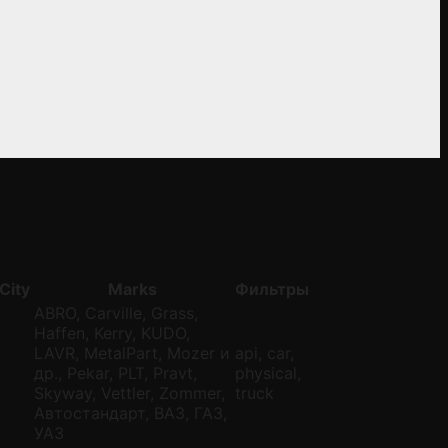
City
Marks
Фильтры
ABRO, Carville, Grass,
Haffen, Kerry, KUDO,
LAVR, MetalPart, Mozer и
api, car,
др., Pekar, PLT, Pravt,
physical,
Skyway, Vettler, Zommer,
truck
Автостандарт, ВАЗ, ГАЗ,
УАЗ