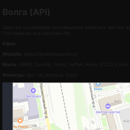
Волга (API)
Один из крупнейших поставщиков запасных частей, ав
Поставки во все регионы РФ.
Офис:
Website:
https://businessparts.ru/
Marks:
ABRO, Carville, Grass, Haffen, Kerry, KUDO, LAVR,
Фильтры:
api, car, physical, truck
Москва
Гостиничная улица, 5 — Яндекс.Карты