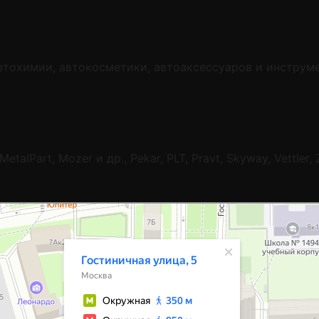
тохимии, автокосметики, автоаксессуаров и инструмен
 MetalPart, Mozer и др., Pekar, PLT, Pravt, Skyway, Vettle