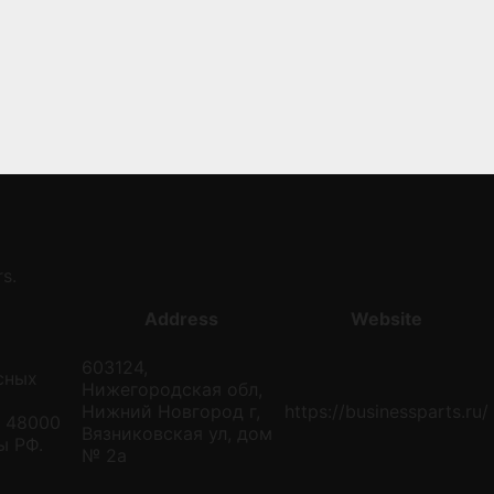
s.
Address
Website
603124,
сных
Нижегородская обл,
Нижний Новгород г,
https://businessparts.ru/
е 48000
Вязниковская ул, дом
ы РФ.
№ 2а