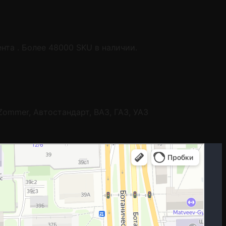
та . Более 48000 SKU в наличии.
r, Zommer, Автостандарт, ВАЗ, ГАЗ, УАЗ