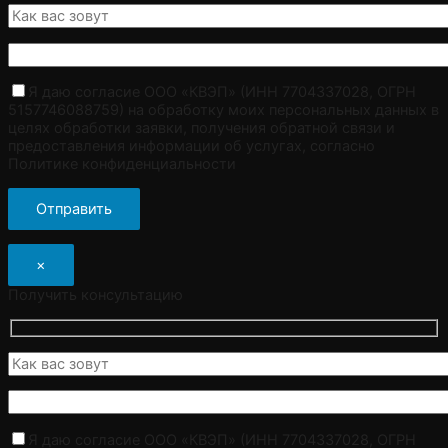
Я даю согласие ООО «КВЭП» (ИНН 7704337028, ОГРН
5157746088759) на обработку моих персональных данных в
целях обработки заявки, получения обратной связи и
предоставления информации об услугах, согласно
Политике конфиденциальности
×
Получить консультацию
Я даю согласие ООО «КВЭП» (ИНН 7704337028, ОГРН