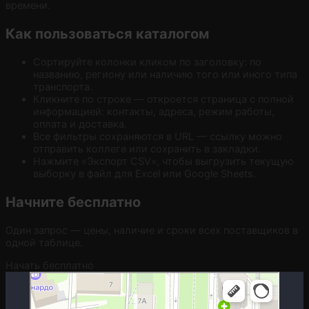
времени.
Как пользоваться каталогом
Сортируйте колонки кликом по заголовку: по
названию, региону или наличию того или иного типа
транспорта.
Кликните по строке — откроется страница с полной
информацией: контакты, адреса, режим работы,
оплата и доставка.
Все фильтры сохраняются в URL — ссылку можно
отправить коллеге или сохранить в закладки.
Нажмите «Экспорт CSV», чтобы выгрузить текущую
выборку в файл для Excel или Google Sheets.
Начните бесплатно
Один запрос — цены, наличие и сроки всех поставщиков в
одной таблице.
Начать бесплатно
Москва
Гостиничная улица, 5 — Яндекс.Карты