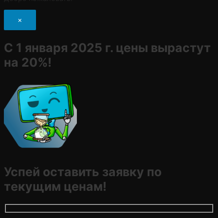
×
С 1 января 2025 г. цены вырастут
на 20%!
Успей оставить заявку по
текущим ценам!