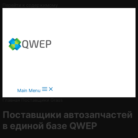
Перейти к содержимому
Main Menu
Главная
Поставщики
Grass
Поставщики автозапчастей
в
единой базе QWEP