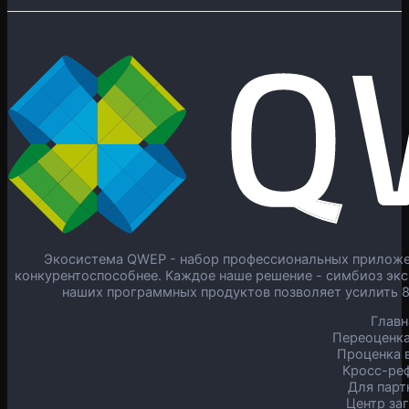
Экосистема QWEP - набор профессиональных приложен
конкурентоспособнее. Каждое наше решение - симбиоз экс
наших программных продуктов позволяет усилить 
Главн
Переоценка
Проценка в
Кросс-ре
Для парт
Центр за