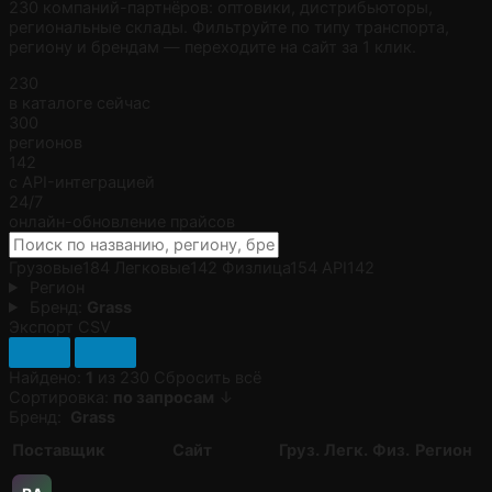
230 компаний-партнёров: оптовики, дистрибьюторы,
региональные склады. Фильтруйте по типу транспорта,
региону и брендам — переходите на сайт за 1 клик.
230
в каталоге сейчас
300
регионов
142
с API-интеграцией
24/7
онлайн-обновление прайсов
Грузовые
184
Легковые
142
Физлица
154
API
142
Регион
Бренд:
Grass
Экспорт CSV
Найдено:
1
из 230
Сбросить всё
Сортировка:
по запросам
↓
Бренд:
Grass
Поставщик
Сайт
Груз.
Легк.
Физ.
Регион