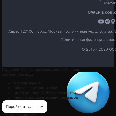
Конта
QWEP в соц.с
Адрес 127106, город Москва, Гостиничная ул., д. 5, эта
Политика конфиденциальнос
© 2015 -
2026 ОО
Подпишитесь на наш официальный канал
закупки без воды:
автоматизация
работа с поставщиками
интеграция с 1С без сложностей
живые кейсы и аналитика рынка
Перейти в телеграм
Добро пожаловать!