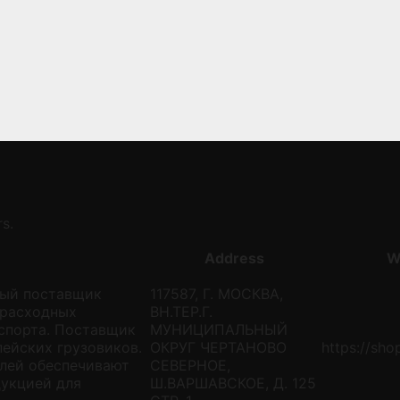
s.
Address
W
ый поставщик
117587, Г. МОСКВА,
 расходных
ВН.ТЕР.Г.
спорта. Поставщик
МУНИЦИПАЛЬНЫЙ
ейских грузовиков.
ОКРУГ ЧЕРТАНОВО
https://sho
елей обеспечивают
СЕВЕРНОЕ,
дукцией для
Ш.ВАРШАВСКОЕ, Д. 125