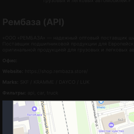
грузовых и легковых автомобилей.»
Рембаза (API)
«ООО «РЕМБАЗА» — надежный оптовый поставщик шир
Поставщик подшипниковой продукции для Европейски
оригинальной продукцией для грузовых и легковых а
Офис:
Website:
https://shop.rembaza.store/
Marks:
SKF / KRAMME / DAYCO / LUK
Фильтры:
api, car, truck
Москва
Гостиничная улица, 5 — Яндекс.Карты