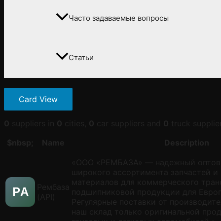
Часто задаваемые вопросы
Статьи
Card View
0
suppliers in
0
cities,
0
car suppliers and
0
truck supplier
$nbsp;
Name
Description
«ООО «РЕМБАЗА» — надежный оптов
широкого ассортимента запчастей и
материалов для коммерческого тран
Рембаза
РA
подшипниковой продукции для Европ
(API)
Регулярные поставки от производит
наш склад только оригинальной про