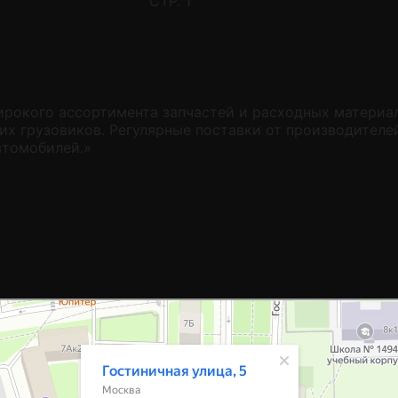
СТР. 1
окого ассортимента запчастей и расходных материал
х грузовиков. Регулярные поставки от производителе
втомобилей.»