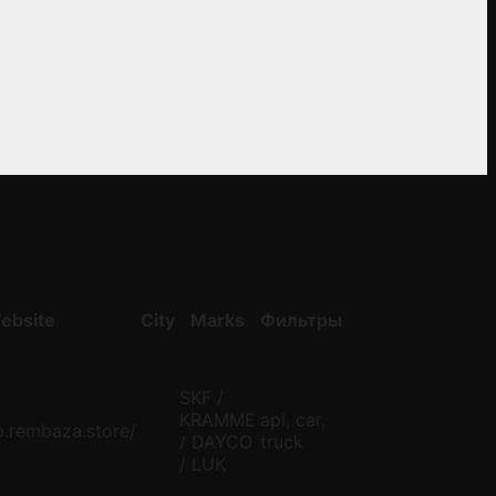
ebsite
City
Marks
Фильтры
SKF /
KRAMME
api, car,
p.rembaza.store/
/ DAYCO
truck
/ LUK