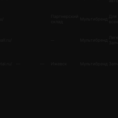
авт
Партнерский
Для
ru/
Мультибренд
склад
все
Легк
all.ru/
Мультибренд
—
Зап
tal.ru/
—
—
Ижевск
Мультибренд
Зап