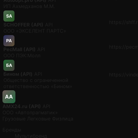
ИП Ахмедханов М.М.
SA
https://shff.
SCHOFFER (API)
API
ООО «ЭКСЕЛЕНТ ПАРТС»
PA
https://pecm
PecMall (API)
API
ООО ПЭК:Молл
БA
Бином (API)
API
https://vinde
Общество с ограниченной
ответственностью «Бином»
AA
AMX24.ru (API)
API
ООО «Автопрагматик»
Грузовые
Легковые
Физлица
Бренды
Мультибренд