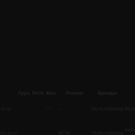
т
Груз.
Легк.
Физ.
Регион
Бренды
4.ru/
—
Мультибренд
Мул
—
Авт
opt.pro/
MOM
Мультибренд