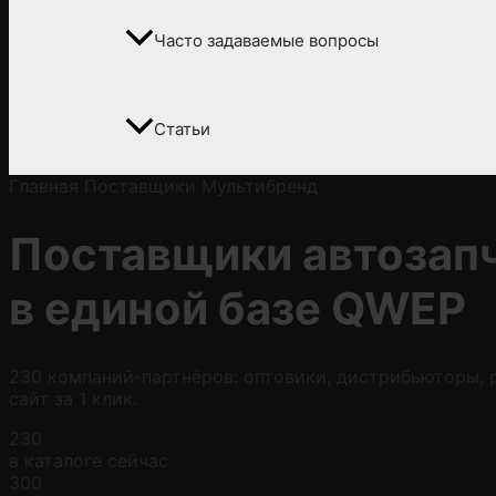
Часто задаваемые вопросы
Статьи
Главная
Поставщики
Мультибренд
Поставщики автозап
в
единой базе QWEP
230 компаний-партнёров: оптовики, дистрибьюторы, р
сайт за 1 клик.
230
в каталоге сейчас
300