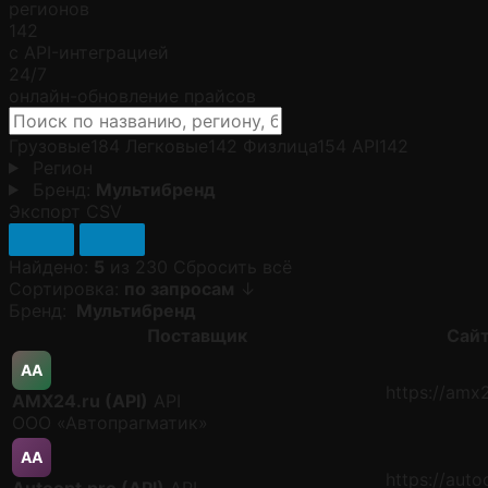
регионов
142
с API-интеграцией
24/7
онлайн-обновление прайсов
Грузовые
184
Легковые
142
Физлица
154
API
142
Регион
Бренд:
Мультибренд
Экспорт CSV
Найдено:
5
из 230
Сбросить всё
Сортировка:
по запросам
↓
Бренд:
Мультибренд
Поставщик
Сай
AA
https://amx2
AMX24.ru (API)
API
ООО «Автопрагматик»
AA
https://auto
Autoopt.pro (API)
API