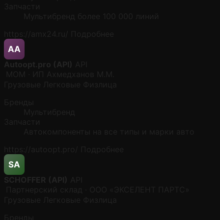
Запчасти
Мультибренд более 100 000 линий
https://amx24.ru/
Подробнее
AA
Autoopt.pro (API)
API
MOM · ИП Ахмедханов М.М.
Грузовые
Легковые
Физлица
Бренды
Мультибренд
Запчасти
Автокомпоненты на все типы и марки авто
https://autoopt.pro/
Подробнее
SA
SCHOFFER (API)
API
Партнерский склад · ООО «ЭКСЕЛЕНТ ПАРТС»
Грузовые
Легковые
Физлица
Бренды