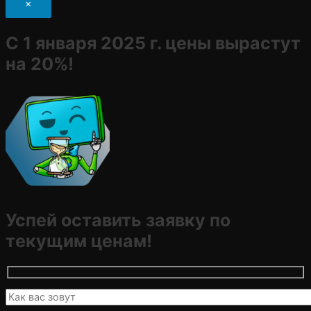
×
С 1 января 2025 г. цены вырастут
на 20%!
Успей оставить заявку по
текущим ценам!