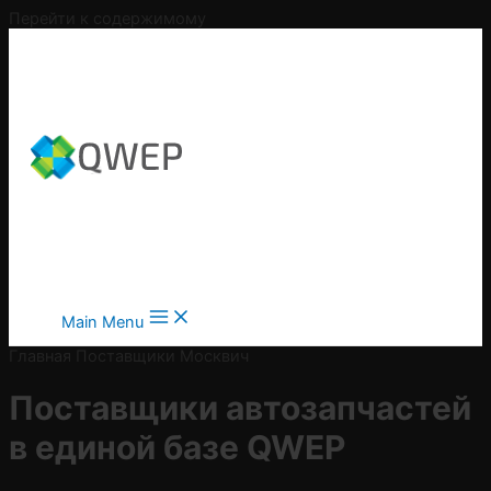
Перейти к содержимому
Main Menu
Главная
Поставщики
Москвич
Поставщики автозапчастей
в
единой базе QWEP