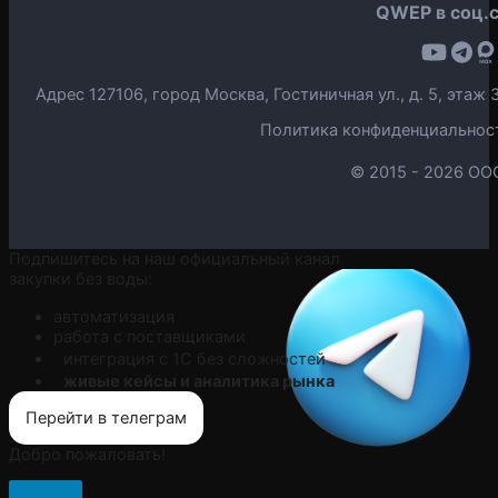
QWEP в соц.с
Адрес 127106, город Москва, Гостиничная ул., д. 5, эта
Политика конфиденциальнос
© 2015 -
2026 ОО
Подпишитесь на наш официальный канал
закупки без воды:
автоматизация
работа с поставщиками
интеграция с 1С без сложностей
живые кейсы и аналитика рынка
Перейти в телеграм
Добро пожаловать!