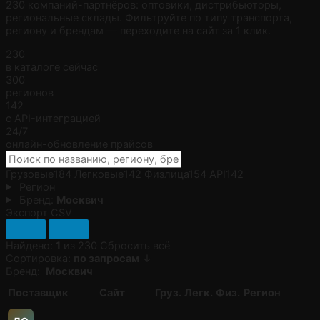
230 компаний-партнёров: оптовики, дистрибьюторы,
региональные склады. Фильтруйте по типу транспорта,
региону и брендам — переходите на сайт за 1 клик.
230
в каталоге сейчас
300
регионов
142
с API-интеграцией
24/7
онлайн-обновление прайсов
Грузовые
184
Легковые
142
Физлица
154
API
142
Регион
Бренд:
Москвич
Экспорт CSV
Найдено:
1
из 230
Сбросить всё
Сортировка:
по запросам
↓
Бренд:
Москвич
Поставщик
Сайт
Груз.
Легк.
Физ.
Регион