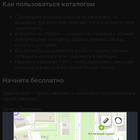
Как пользоваться каталогом
Сортируйте колонки кликом по заголовку: по
названию, региону или наличию того или иного типа
транспорта.
Кликните по строке — откроется страница с полной
информацией: контакты, адреса, режим работы,
оплата и доставка.
Все фильтры сохраняются в URL — ссылку можно
отправить коллеге или сохранить в закладки.
Нажмите «Экспорт CSV», чтобы выгрузить текущую
выборку в файл для Excel или Google Sheets.
Начните бесплатно
Один запрос — цены, наличие и сроки всех поставщиков в
одной таблице.
Начать бесплатно
Москва
Гостиничная улица, 5 — Яндекс.Карты