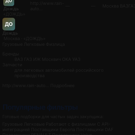
ДО
http://www.rain-
—
—
Москва
ВАЗ
ГА
Дождь
auto…
«ДОЖДЬ»
ДО
Дождь
Москва · «ДОЖДЬ»
Грузовые
Легковые
Физлица
Бренды
ВАЗ
ГАЗ
ИЖ
Москвич
ОКА
УАЗ
Запчасти
для легковых автомобилей российского
производства
http://www.rain-auto…
Подробнее
Популярные фильтры
Готовые подборки для частых задач закупщика:
Грузовые
Легковые
Работают с физлицами
С API-
интеграцией
Поставщики Европа
Поставщики DAF
Поставщики RENAULT
Поставщики Volvo