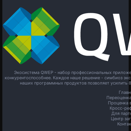
Экосистема QWEP - набор профессиональных приложен
конкурентоспособнее. Каждое наше решение - симбиоз экс
наших программных продуктов позволяет усилить 
Главн
Переоценка
Проценка в
Кросс-ре
Для парт
Центр за
Конта