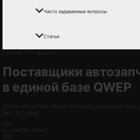
Часто задаваемые вопросы
Статьи
Главная
Поставщики
Поставщики автозап
в
единой базе QWEP
230 компаний-партнёров: оптовики, дистрибьюторы, р
сайт за 1 клик.
230
в каталоге сейчас
300