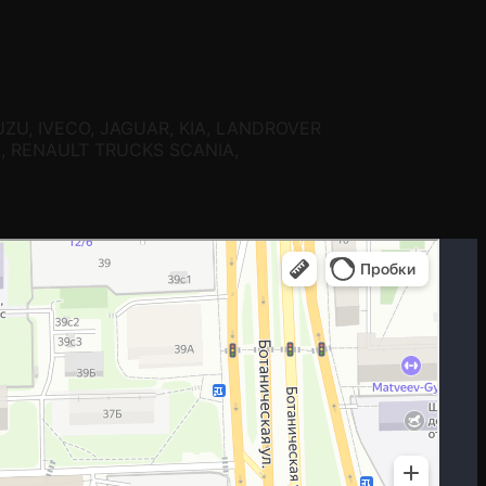
SUZU, IVECO, JAGUAR, KIA, LANDROVER
A, RENAULT TRUCKS SCANIA,