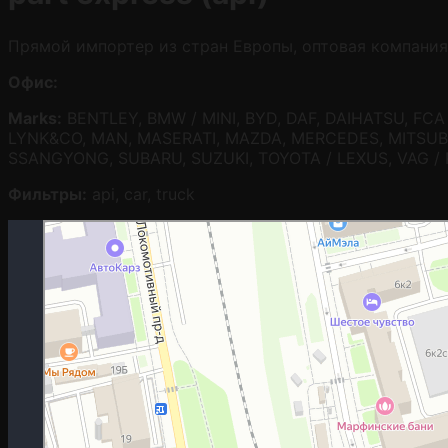
Прямой импортер из стран Европы, оптовая компания
Офис:
Marks:
BENTLEY, BMW / MINI, BYD, DAF, DAIHATSU, FCA 
LYNK&CO, MAN, MASERATI, MAZDA, MERCEDES, MITSUBIS
SSANGYONG, SUBARU, SUZUKI, TOYOTA / LEXUS, VAG 
Фильтры:
api, car, truck
Москва
Гостиничная улица, 5 — Яндекс.Карты