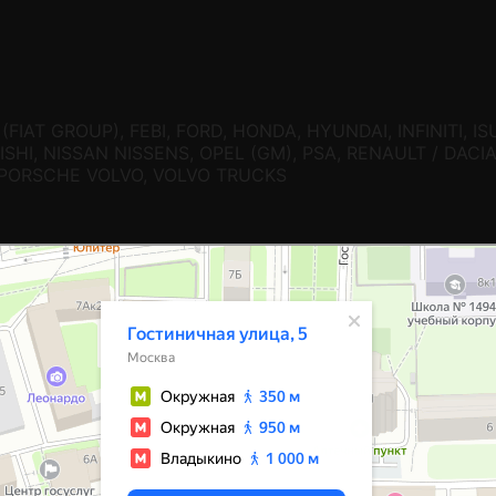
(FIAT GROUP), FEBI, FORD, HONDA, HYUNDAI, INFINITI, I
HI, NISSAN NISSENS, OPEL (GM), PSA, RENAULT / DACI
/ PORSCHE VOLVO, VOLVO TRUCKS