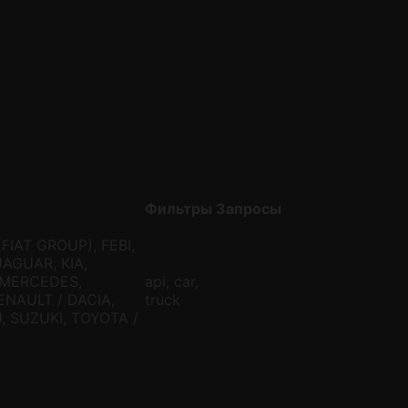
Фильтры
Запросы
FIAT GROUP), FEBI,
JAGUAR, KIA,
 MERCEDES,
api, car,
ENAULT / DACIA,
truck
 SUZUKI, TOYOTA /