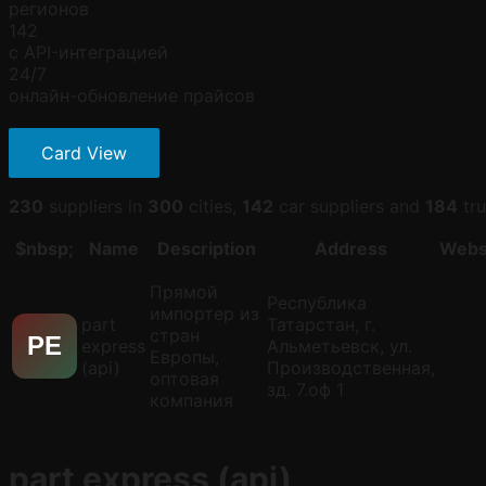
регионов
142
с API-интеграцией
24/7
онлайн-обновление прайсов
Card View
230
suppliers in
300
cities,
142
car suppliers and
184
tru
$nbsp;
Name
Description
Address
Webs
Прямой
Республика
импортер из
part
Татарстан, г.
стран
PE
express
Альметьевск, ул.
Европы,
(api)
Производственная,
оптовая
зд. 7.оф 1
компания
part express (api)