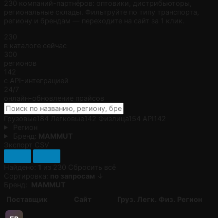
230 компаний-партнёров: оптовики, дистрибьюторы,
региональные склады. Фильтруйте по типу транспорта,
региону и брендам — переходите на сайт за 1 клик.
230
в каталоге сейчас
300
регионов
142
с API-интеграцией
24/7
онлайн-обновление прайсов
Грузовые
184
Легковые
142
Физлица
154
API
142
Регион
Бренд:
MAMMUT
Экспорт CSV
Найдено:
1
из 230
Сбросить всё
Сортировка:
по запросам
↓
Бренд:
MAMMUT
Поставщик
Сайт
Груз.
Легк.
Физ.
Регион