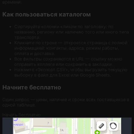
времени.
Как пользоваться каталогом
Сортируйте колонки кликом по заголовку: по
названию, региону или наличию того или иного типа
транспорта.
Кликните по строке — откроется страница с полной
информацией: контакты, адреса, режим работы,
оплата и доставка.
Все фильтры сохраняются в URL — ссылку можно
отправить коллеге или сохранить в закладки.
Нажмите «Экспорт CSV», чтобы выгрузить текущую
выборку в файл для Excel или Google Sheets.
Начните бесплатно
Один запрос — цены, наличие и сроки всех поставщиков в
одной таблице.
Начать бесплатно
Москва
Гостиничная улица, 5 — Яндекс.Карты