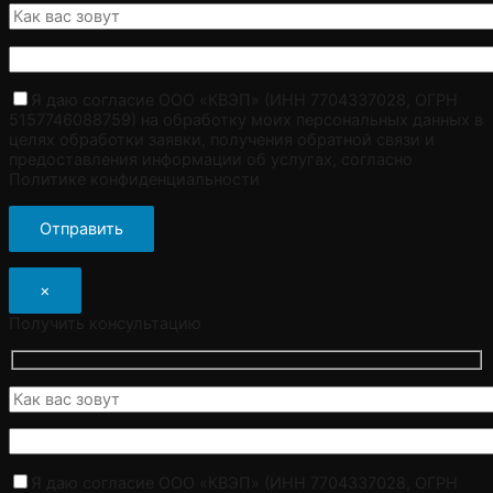
Я даю согласие ООО «КВЭП» (ИНН 7704337028, ОГРН
5157746088759) на обработку моих персональных данных в
целях обработки заявки, получения обратной связи и
предоставления информации об услугах, согласно
Политике конфиденциальности
×
Получить консультацию
Я даю согласие ООО «КВЭП» (ИНН 7704337028, ОГРН