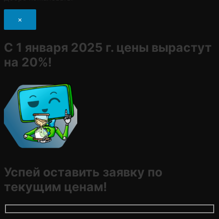
×
С 1 января 2025 г. цены вырастут
на 20%!
Успей оставить заявку по
текущим ценам!