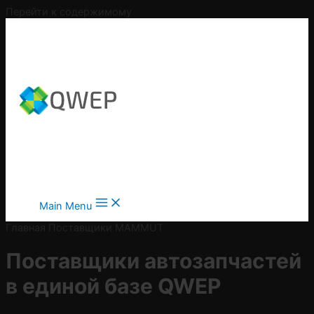
Перейти к содержимому
Main Menu
Главная
Поставщики
MAMMUT
Поставщики автозапчастей
в
единой базе QWEP