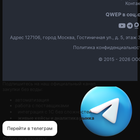
Конта
QWEP в соц.с
Адрес 127106, город Москва, Гостиничная ул., д. 5, эта
Политика конфиденциальнос
© 2015 -
2026 ОО
Подпишитесь на наш официальный канал
закупки без воды:
автоматизация
работа с поставщиками
интеграция с 1С без сложностей
живые кейсы и аналитика рынка
Перейти в телеграм
Добро пожаловать!