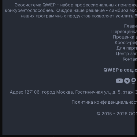
Экосистема QWEP - набор профессиональных приложен
конкурентоспособнее. Каждое наше решение - симбиоз экс
наших программных продуктов позволяет усилить 
Главн
Переоценка
Проценка в
Кросс-ре
Для парт
Центр за
Конта
QWEP в соц.с
Адрес 127106, город Москва, Гостиничная ул., д. 5, эта
Политика конфиденциальнос
© 2015 -
2026 ОО