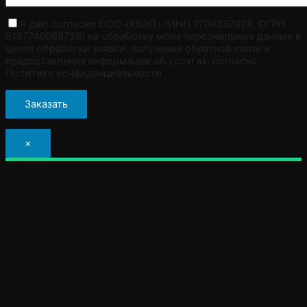
Я даю согласие ООО «КВЭП» (ИНН 7704337028, ОГРН
5157746088759) на обработку моих персональных данных в
целях обработки заявки, получения обратной связи и
предоставления информации об услугах, согласно
Политике конфиденциальности
×