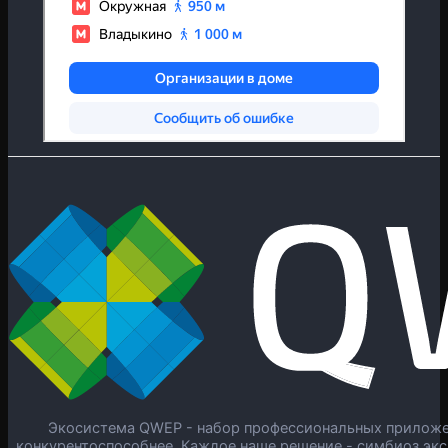
Экосистема QWEP - набор профессиональных приложен
конкурентоспособнее. Каждое наше решение - симбиоз экс