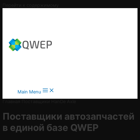
Перейти к содержимому
Main Menu
Главная
Поставщики
HanDe Axle
Поставщики автозапчастей
в
единой базе QWEP