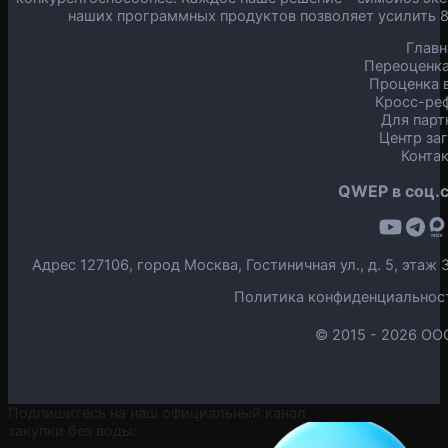
наших программных продуктов позволяет усилить 
Главн
Переоценка
Проценка в
Кросс-ре
Для парт
Центр за
Конта
QWEP в соц.с
Адрес 127106, город Москва, Гостиничная ул., д. 5, эта
Политика конфиденциальнос
© 2015 -
2026 ОО
Подпишитесь на наш официальный канал
закупки без воды: