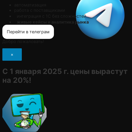
автоматизация
работа с поставщиками
интеграция с 1С без сложностей
живые кейсы и аналитика рынка
Перейти в телеграм
Добро пожаловать!
×
С 1 января 2025 г. цены вырастут
на 20%!