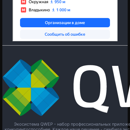
Экосистема QWEP - набор профессиональных приложен
конкурентоспособнее. Каждое наше решение - симбиоз экс