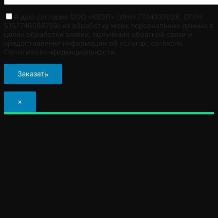
Я даю согласие ООО «КВЭП» (ИНН 7704337028, ОГРН
5157746088759) на обработку моих персональных данных в
целях обработки заявки, получения обратной связи и
предоставления информации об услугах, согласно
Политике конфиденциальности
×