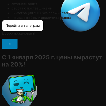
автоматизация
работа с поставщиками
интеграция с 1С без сложностей
живые кейсы и аналитика рынка
Перейти в телеграм
Добро пожаловать!
×
С 1 января 2025 г. цены вырастут
на 20%!