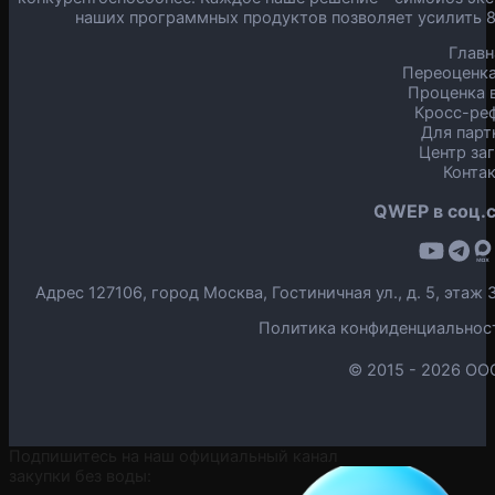
наших программных продуктов позволяет усилить 
Главн
Переоценка
Проценка в
Кросс-ре
Для парт
Центр за
Конта
QWEP в соц.с
Адрес 127106, город Москва, Гостиничная ул., д. 5, эта
Политика конфиденциальнос
© 2015 -
2026 ОО
Подпишитесь на наш официальный канал
закупки без воды: