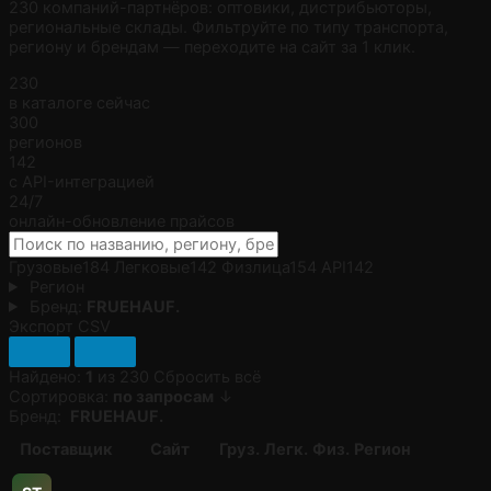
230 компаний-партнёров: оптовики, дистрибьюторы,
региональные склады. Фильтруйте по типу транспорта,
региону и брендам — переходите на сайт за 1 клик.
230
в каталоге сейчас
300
регионов
142
с API-интеграцией
24/7
онлайн-обновление прайсов
Грузовые
184
Легковые
142
Физлица
154
API
142
Регион
Бренд:
FRUEHAUF.
Экспорт CSV
Найдено:
1
из 230
Сбросить всё
Сортировка:
по запросам
↓
Бренд:
FRUEHAUF.
Поставщик
Сайт
Груз.
Легк.
Физ.
Регион