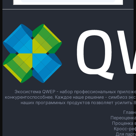
Экосистема QWEP - набор профессиональных приложен
конкурентоспособнее. Каждое наше решение - симбиоз экс
наших программных продуктов позволяет усилить 
Главн
Переоценка
Проценка в
Кросс-ре
Для парт