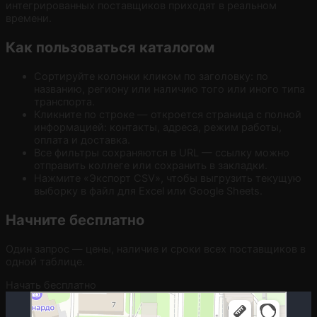
интегрированных поставщиков приходят в реальном
времени.
Как пользоваться каталогом
Сортируйте колонки кликом по заголовку: по
названию, региону или наличию того или иного типа
транспорта.
Кликните по строке — откроется страница с полной
информацией: контакты, адреса, режим работы,
оплата и доставка.
Все фильтры сохраняются в URL — ссылку можно
отправить коллеге или сохранить в закладки.
Нажмите «Экспорт CSV», чтобы выгрузить текущую
выборку в файл для Excel или Google Sheets.
Начните бесплатно
Один запрос — цены, наличие и сроки всех поставщиков в
одной таблице.
Начать бесплатно
Москва
Гостиничная улица, 5 — Яндекс.Карты