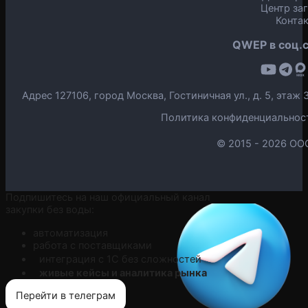
Центр за
Конта
QWEP в соц.с
Адрес 127106, город Москва, Гостиничная ул., д. 5, эта
Политика конфиденциальнос
© 2015 -
2026 ОО
Подпишитесь на наш официальный канал
закупки без воды:
автоматизация
работа с поставщиками
интеграция с 1С без сложностей
живые кейсы и аналитика рынка
Перейти в телеграм