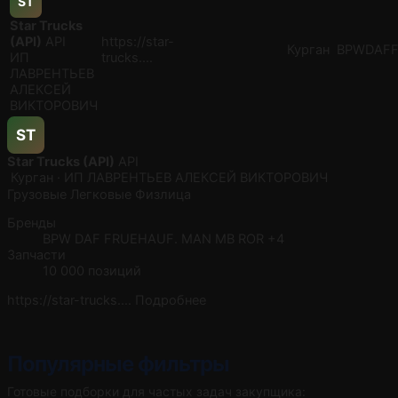
ST
Star Trucks
(API)
API
https://star-
Курган
BPW
DAF
ИП
trucks.…
ЛАВРЕНТЬЕВ
АЛЕКСЕЙ
ВИКТОРОВИЧ
ST
Star Trucks (API)
API
Курган · ИП ЛАВРЕНТЬЕВ АЛЕКСЕЙ ВИКТОРОВИЧ
Грузовые
Легковые
Физлица
Бренды
BPW
DAF
FRUEHAUF.
MAN
MB
ROR
+4
Запчасти
10 000 позиций
https://star-trucks.…
Подробнее
Популярные фильтры
Готовые подборки для частых задач закупщика: