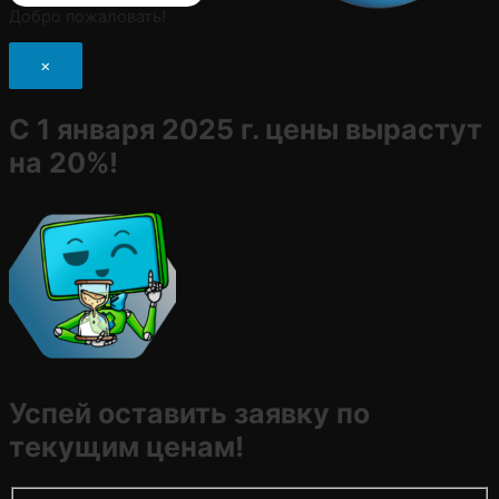
Добро пожаловать!
×
С 1 января 2025 г. цены вырастут
на 20%!
Успей оставить заявку по
текущим ценам!