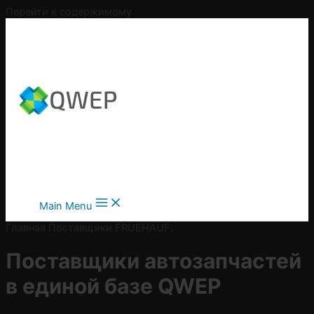
Перейти к содержимому
Main Menu
Главная
Поставщики
FRUEHAUF.
Поставщики автозапчастей
в
единой базе QWEP