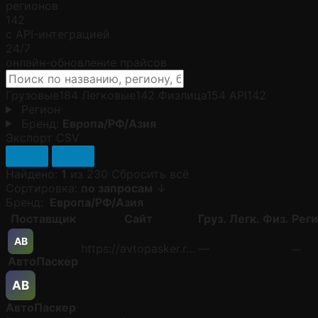
регионов
142
с API-интеграцией
24/7
онлайн-обновление прайсов
Грузовые
184
Легковые
142
Физлица
154
API
142
Регион
Бренд:
Европа/РФ/Азия
Экспорт CSV
Найдено:
1
из 230
Сбросить всё
Сортировка:
по запросам
↓
Бренд:
Европа/РФ/Азия
Поставщик
Сайт
Груз.
Легк.
Физ.
Рег
АВ
https://avtopasker.r…
—
—
АвтоПаскер
АВ
АвтоПаскер