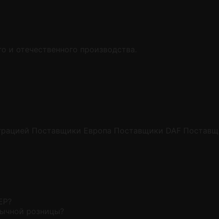
о и отечественного производства.
грацией
Поставщики Европа
Поставщики DAF
Поставщ
EP?
бычной розницы?