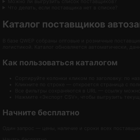
Можно ли выгрузить список поставщиков?
Что делать, если поставщика нет в списке?
Каталог поставщиков автоз
В базе QWEP собраны оптовые и розничные поставщик
логистикой. Каталог обновляется автоматически, дан
Как пользоваться каталогом
Сортируйте колонки кликом по заголовку: по наз
Кликните по строке — откроется страница с пол
Все фильтры сохраняются в URL — ссылку можно 
Нажмите «Экспорт CSV», чтобы выгрузить текущу
Начните бесплатно
Один запрос — цены, наличие и сроки всех поставщик
Начать бесплатно