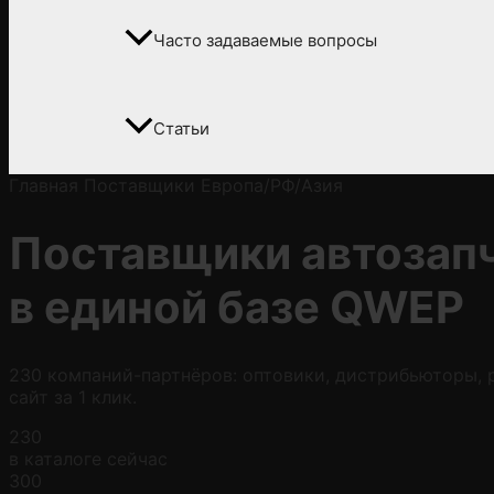
Часто задаваемые вопросы
Статьи
Главная
Поставщики
Европа/РФ/Азия
Поставщики автозап
в
единой базе QWEP
230 компаний-партнёров: оптовики, дистрибьюторы, р
сайт за 1 клик.
230
в каталоге сейчас
300