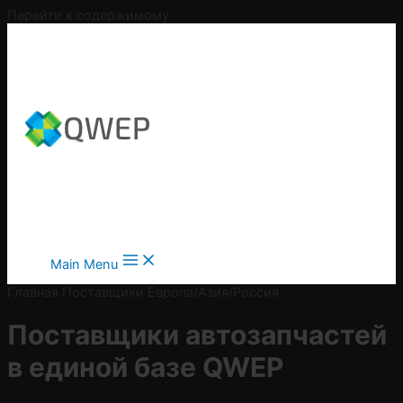
Перейти к содержимому
Main Menu
Главная
Поставщики
Европа/Азия/Россия
Поставщики автозапчастей
в
единой базе QWEP