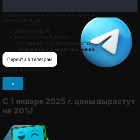
Подпишитесь на наш официальный канал
закупки без воды:
автоматизация
работа с поставщиками
интеграция с 1С без сложностей
живые кейсы и аналитика рынка
Перейти в телеграм
Добро пожаловать!
×
С 1 января 2025 г. цены вырастут
на 20%!