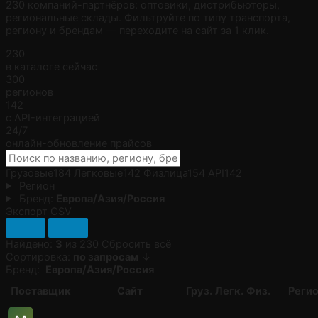
230 компаний-партнёров: оптовики, дистрибьюторы,
региональные склады. Фильтруйте по типу транспорта,
региону и брендам — переходите на сайт за 1 клик.
230
в каталоге сейчас
300
регионов
142
с API-интеграцией
24/7
онлайн-обновление прайсов
Грузовые
184
Легковые
142
Физлица
154
API
142
Регион
Бренд:
Европа/Азия/Россия
Экспорт CSV
Найдено:
3
из 230
Сбросить всё
Сортировка:
по запросам
↓
Бренд:
Европа/Азия/Россия
Поставщик
Сайт
Груз.
Легк.
Физ.
Реги