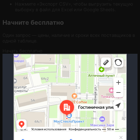
Нажмите «Экспорт CSV», чтобы выгрузить текущую
выборку в файл для Excel или Google Sheets.
Начните бесплатно
Один запрос — цены, наличие и сроки всех поставщиков в
одной таблице.
Начать бесплатно
Москва
Гостиничная улица, 5 — Яндекс.Карты