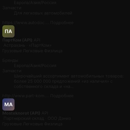
Европа/Азия/Россия
Запчасти
Для легковых автомобилей
https://www.autodoc.…
Подробнее
ПA
ПартКом (API)
API
Астрахань · «ПартКом»
Грузовые
Легковые
Физлица
Бренды
Европа/Азия/Россия
Запчасти
Широчайший ассортимент автомобильных товаров:
более 25 000 000 предложений «из наличия» с
собственного склада и «на…
http://www.part-kom.…
Подробнее
MA
Mosteknorot (API)
API
Партнерский склад · ООО Дэниз
Грузовые
Легковые
Физлица