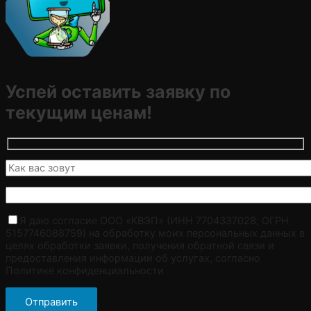
Успей оставить заявку по
текущим ценам!
Я даю согласие ООО «КВЭП» (ИНН 7704337028, ОГРН
5157746088759) на обработку моих персональных данных в
целях обработки заявки, получения обратной связи и
предоставления информации об услугах, согласно
Политике конфиденциальности