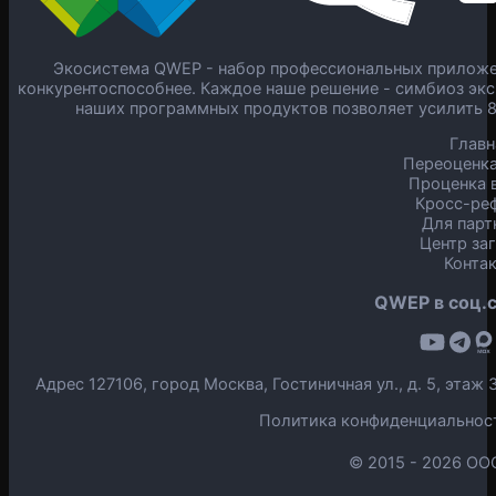
Экосистема QWEP - набор профессиональных приложен
конкурентоспособнее. Каждое наше решение - симбиоз экс
наших программных продуктов позволяет усилить 
Главн
Переоценка
Проценка в
Кросс-ре
Для парт
Центр за
Конта
QWEP в соц.с
Адрес 127106, город Москва, Гостиничная ул., д. 5, эта
Политика конфиденциальнос
© 2015 -
2026 ОО