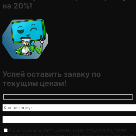
на 20%!
Успей оставить заявку по
текущим ценам!
Я даю согласие ООО «КВЭП» (ИНН 7704337028, ОГРН