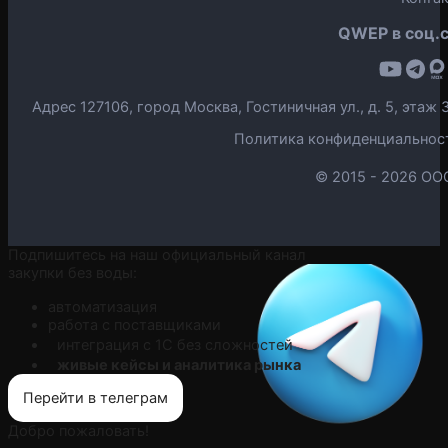
QWEP в соц.с
Адрес 127106, город Москва, Гостиничная ул., д. 5, эта
Политика конфиденциальнос
© 2015 -
2026 ОО
Подпишитесь на наш официальный канал
закупки без воды:
автоматизация
работа с поставщиками
интеграция с 1С без сложностей
живые кейсы и аналитика рынка
Перейти в телеграм
Добро пожаловать!