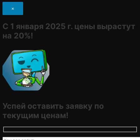
×
С 1 января 2025 г. цены вырастут
на 20%!
Успей оставить заявку по
текущим ценам!