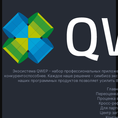
Экосистема QWEP - набор профессиональных приложен
конкурентоспособнее. Каждое наше решение - симбиоз экс
наших программных продуктов позволяет усилить 
Главн
Переоценка
Проценка в
Кросс-ре
Для парт
Центр за
Конта