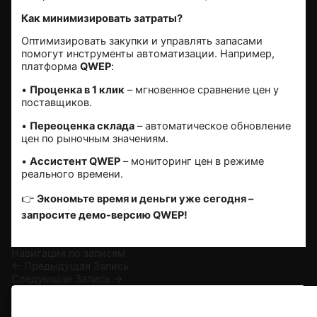
Как минимизировать затраты?
Оптимизировать закупки и управлять запасами
помогут инструменты автоматизации. Например,
платформа
QWEP
:
•
Проценка в 1 клик
– мгновенное сравнение цен у
поставщиков.
•
Переоценка склада
– автоматическое обновление
цен по рыночным значениям.
•
Ассистент QWEP
– мониторинг цен в режиме
реального времени.
👉
Экономьте время и деньги уже сегодня –
запросите демо-версию QWEP!
Навигация по записям
←
Предыдущая Запись
Следующая Запись
→