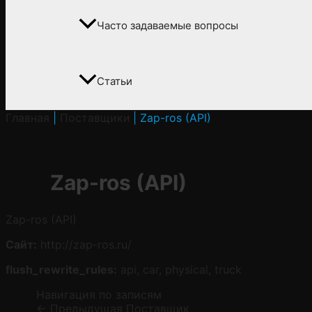
Часто задаваемые вопросы
Статьи
Главная
Поставщики
Zap-ros (API)
Zap-ros (API)
Zap-ros (API)
Сайт:
http://zap-ros.ru/
flush_rewrite_rules:
api, car, physical, truck
Навигация по записям
←
Предыдущая Поставщик