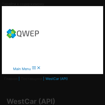
Перейти к содержимому
Main Menu
Главная
Поставщики
WestCar (API)
WestCar (API)