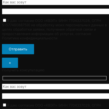
Я даю согласие ООО «КВЭП» (ИНН 7704337028, ОГРН
5157746088759) на обработку моих персональных данных в
целях обработки заявки, получения обратной связи и
предоставления информации об услугах, согласно
Политике конфиденциальности
×
Получить консультацию
Я даю согласие ООО «КВЭП» (ИНН 7704337028, ОГРН