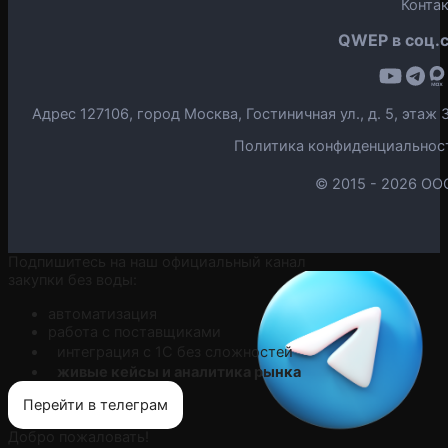
Конта
QWEP в соц.с
Адрес 127106, город Москва, Гостиничная ул., д. 5, эта
Политика конфиденциальнос
© 2015 -
2026 ОО
Подпишитесь на наш официальный канал
закупки без воды:
автоматизация
работа с поставщиками
интеграция с 1С без сложностей
живые кейсы и аналитика рынка
Перейти в телеграм
Добро пожаловать!