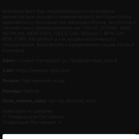
Компания Вест Кар специализируется на продаже
запчастей для грузового коммерческого автотранспорта
европейского производства, микроавтобусов, автобусов и
тягачей таких производителей как: VOLVO, SCANIA, MAN,
NEOPLAN, MERCEDES, IVECO, DAF, RENAULT, BPW, SAF,
ROR, YORK, FRUEHAUF а так же диагностического
оборудования, физическим и юридическим лицам оптом и
в розницу.
Офис:
г.Санкт-Петербург, ул. Предпортовая, дом 8
Сайт:
https://westcar-spb.com/
Регион:
Партнерский склад
Бренды:
Европа
flush_rewrite_rules:
api, car, physical, truck
Навигация по записям
←
Предыдущая Поставщик
Следующая Поставщик
→