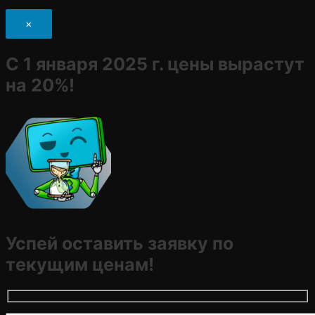
×
С 1 января 2025 г. цены вырастут
на 20%!
Успей оставить заявку по
текущим ценам!