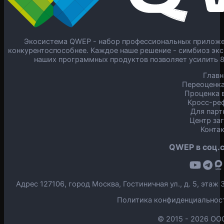
Экосистема QWEP - набор профессиональных приложен
конкурентоспособнее. Каждое наше решение - симбиоз экс
наших программных продуктов позволяет усилить 
Главн
Переоценка
Проценка в
Кросс-ре
Для парт
Центр за
Конта
QWEP в соц.с
Адрес 127106, город Москва, Гостиничная ул., д. 5, эта
Политика конфиденциальнос
© 2015 -
2026 ОО