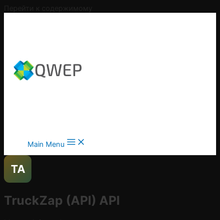
Перейти к содержимому
Main Menu
TA
TruckZap (API)
API