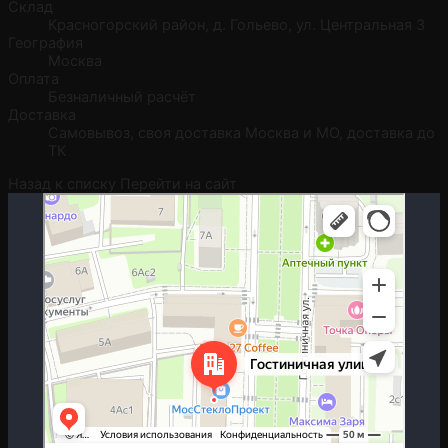
Склад
Красногорский район, д. Гольево, ул. Центральная 3
География
Москва
Оплата
Безналичный расчёт
Доставка
Самовывоз, своя доставка Москва и МО, доставка до
ТК
Назад к списку
Перейти на сайт
Москва
Гостиничная улица, 5 — Яндекс.Карты