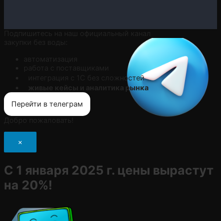
Подпишитесь на наш официальный канал
закупки без воды:
автоматизация
работа с поставщиками
интеграция с 1С без сложностей
живые кейсы и аналитика рынка
Перейти в телеграм
Добро пожаловать!
×
С 1 января 2025 г. цены вырастут
на 20%!