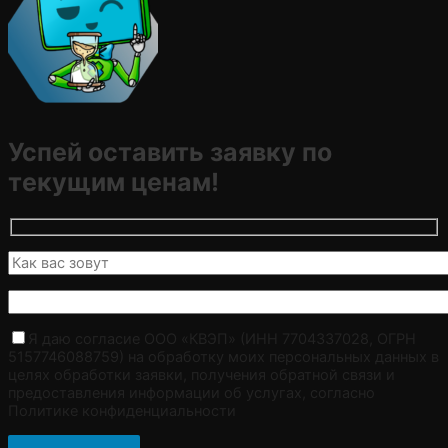
Успей оставить заявку по
текущим ценам!
Я даю согласие ООО «КВЭП» (ИНН 7704337028, ОГРН
5157746088759) на обработку моих персональных данных в
целях обработки заявки, получения обратной связи и
предоставления информации об услугах, согласно
Политике конфиденциальности