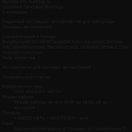
Москва
info.truckzap.ru
Грузовые
Легковые
Физлица
О компании
Надежный поставщик автозапчастей для импортных
грузовых автомобилей
Специализация и бренды
BorgWarner
BOSCH
BPW
Carrier
DAF
Eaton
Garret
HACO
Holset
IVECO
MAN
Mercedes-Benz
Monroe
OE GERMANY
RENAULT
SAF
Scania
Schmits
Volvo
Типы запчастей
Автозапчасти для грузовых автомобилей
Реквизиты и контакты
Юридическое лицо
ООО «БИЗНЕС-АВТО»
Режим работы
Режим работы: пн-пт с 10:00 до 18:00, сб-вс -
выходной
Телефон
+74952211870, +79151757811 - моб
Офис
Красногорский район, д. Гольево, ул. Центральная 3