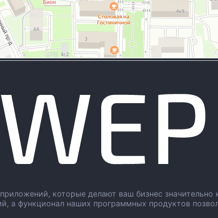
приложений, которые делают ваш бизнес значительно 
ий, а функционал наших программных продуктов позво