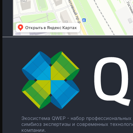
Экосистема QWEP - набор профессиональных 
симбиоз экспертизы и современных технолог
компании.