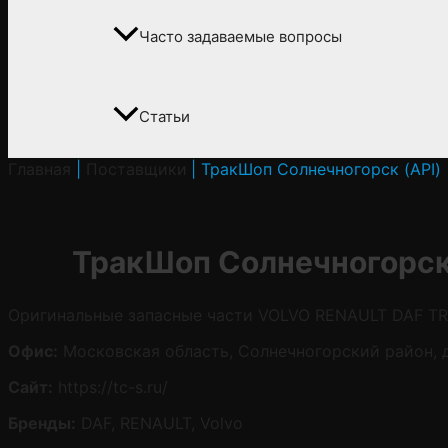
Часто задаваемые вопросы
Статьи
Главная
Поставщики
ТракШоп Солнечногорск (API)
ТракШоп Солнечногорск 
Оригинальные запасные части VOLVO RENAULT DAF TR
Офис:
Московская область, Солнечногорский район, 
Сайт:
https://tc-s.ru/
Бренды:
DAF, RENAULT, Volvo