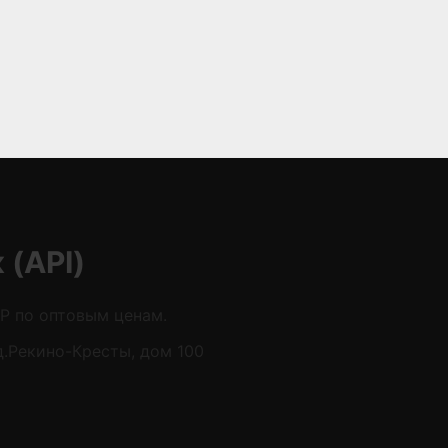
(API)
P по оптовым ценам.
д.Рекино-Кресты, дом 100