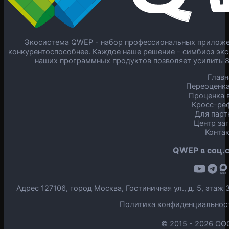
Экосистема QWEP - набор профессиональных приложен
конкурентоспособнее. Каждое наше решение - симбиоз экс
наших программных продуктов позволяет усилить 
Главн
Переоценка
Проценка в
Кросс-ре
Для парт
Центр за
Конта
QWEP в соц.с
Адрес 127106, город Москва, Гостиничная ул., д. 5, эта
Политика конфиденциальнос
© 2015 -
2026 ОО