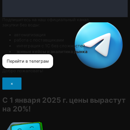
Подпишитесь на наш официальный канал
закупки без воды:
автоматизация
работа с поставщиками
интеграция с 1С без сложностей
живые кейсы и аналитика рынка
Перейти в телеграм
Добро пожаловать!
×
С 1 января 2025 г. цены вырастут
на 20%!