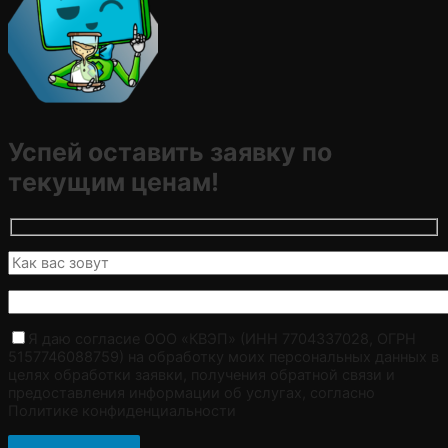
Успей оставить заявку по
текущим ценам!
Я даю согласие ООО «КВЭП» (ИНН 7704337028, ОГРН
5157746088759) на обработку моих персональных данных в
целях обработки заявки, получения обратной связи и
предоставления информации об услугах, согласно
Политике конфиденциальности