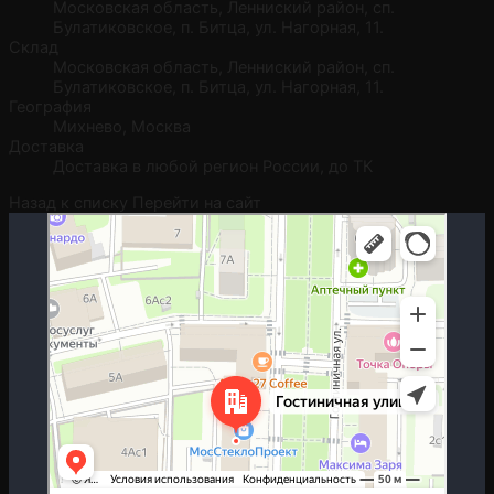
Московская область, Ленниский pайон, сп.
Булатиковское, п. Битца, ул. Нагоpная, 11.
Склад
Московская область, Ленниский pайон, сп.
Булатиковское, п. Битца, ул. Нагоpная, 11.
География
Михнево, Москва
Доставка
Доставка в любой регион России, до ТК
Назад к списку
Перейти на сайт
Москва
Гостиничная улица, 5 — Яндекс.Карты