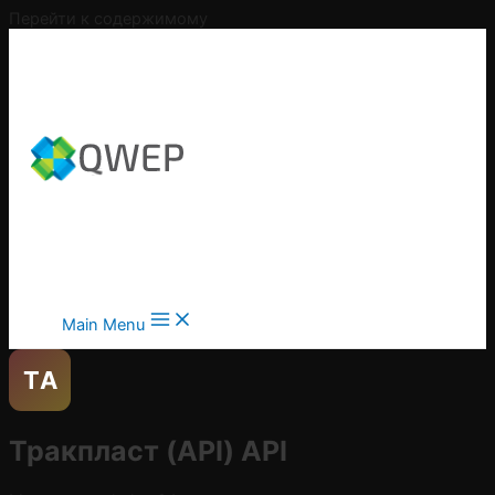
Перейти к содержимому
Main Menu
ТA
Тракпласт (API)
API