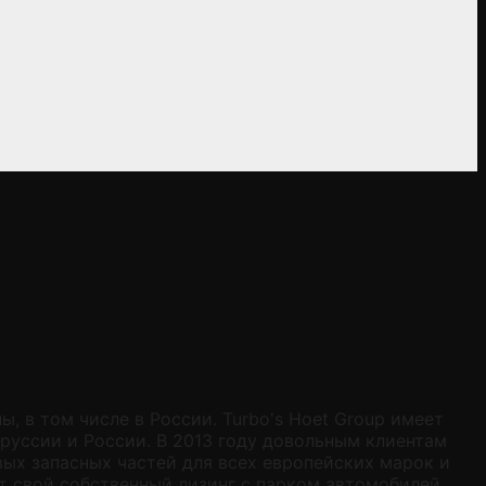
 в том числе в России. Turbo's Hoet Group имеет
руссии и России. В 2013 году довольным клиентам
вых запасных частей для всех европейских марок и
т свой собственный лизинг с парком автомобилей