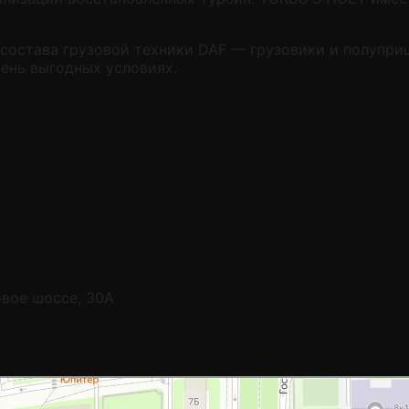
состава грузовой техники DAF — грузовики и полуприц
ень выгодных условиях.
овое шоссе, 30А