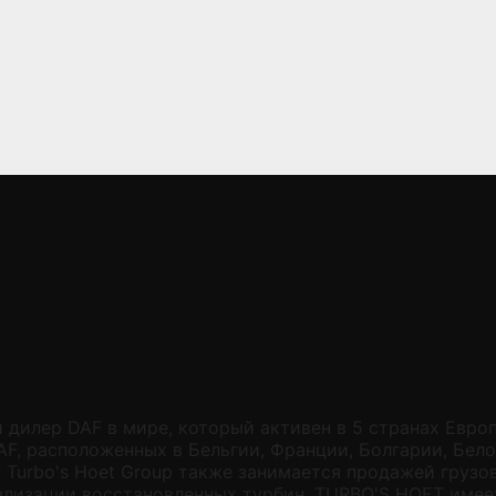
лер DAF в мире, который активен в 5 странах Европы,
F, расположенных в Бельгии, Франции, Болгарии, Бело
 Turbo's Hoet Group также занимается продажей грузо
ализации восстановленных турбин. TURBO'S HOET имее