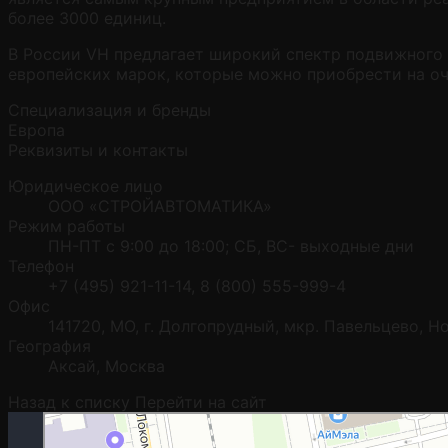
более 3000 единиц.
В России VH предлагает широкий спектр подвижного 
европейских марок, которые можно приобрести на оч
Специализация и бренды
Европа
Реквизиты и контакты
Юридическое лицо
ООО «СТРОЙАВТОМАТИКА»
Режим работы
ПН-ПТ с 9:00 до 18:00; СБ, ВС- выходные дни
Телефон
+7 (495) 921-11-14, 8 (800) 555-999-4
Офис
141720, МО, г. Долгопрудный, мкр. Павельцево, Н
География
Аксай, Москва
Назад к списку
Перейти на сайт
Москва
Гостиничная улица, 5 — Яндекс.Карты