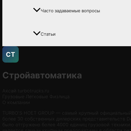
Часто задаваемые вопросы
Статьи
СТ
Стройавтоматика
Аксай
turbotrucks.ru
Грузовые
Легковые
Физлица
О компании
TURBO'S HOET GROUP — самый крупный официальный ди
более 30 собственных дилерских представительств DA
было отгружено более 4000 единиц грузовой техники.
является самым крупным предприятием в области ре