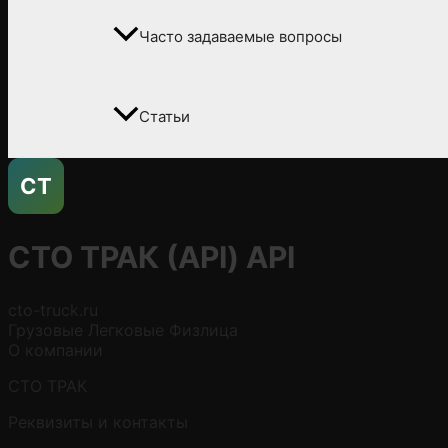
Часто задаваемые вопросы
Статьи
СТ
СТО ТРАК (API)
API
cto-truck.ru
Грузовые
Легковые
Физлица
О компании
СТО ТРАК
Реквизиты и контакты