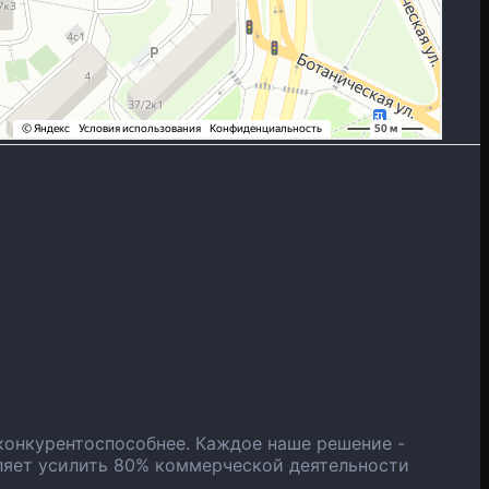
конкурентоспособнее. Каждое наше решение -
ляет усилить 80% коммерческой деятельности