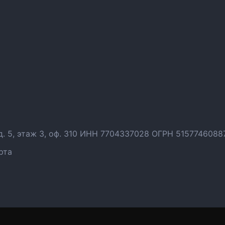
 д. 5, этаж 3, оф. 310 ИНН 7704337028 ОГРН 5157746088
рта