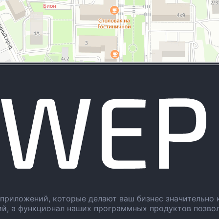
приложений, которые делают ваш бизнес значительно 
ий, а функционал наших программных продуктов позво