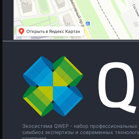
Экосистема QWEP - набор профессиональных 
симбиоз экспертизы и современных технолог
компании.