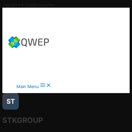
Перейти к содержимому
Main Menu
ST
STKGROUP