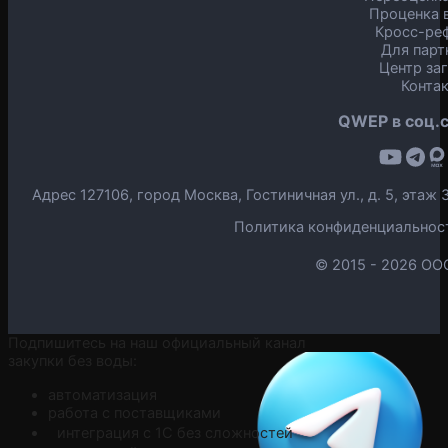
Проценка в
Кросс-ре
Для парт
Центр за
Конта
QWEP в соц.с
Адрес 127106, город Москва, Гостиничная ул., д. 5, эта
Политика конфиденциальнос
© 2015 -
2026 ОО
Подпишитесь на наш официальный канал
закупки без воды:
автоматизация
работа с поставщиками
интеграция с 1С без сложностей