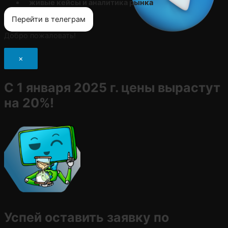
живые кейсы и аналитика рынка
Перейти в телеграм
Добро пожаловать!
×
С 1 января 2025 г. цены вырастут
на 20%!
Успей оставить заявку по