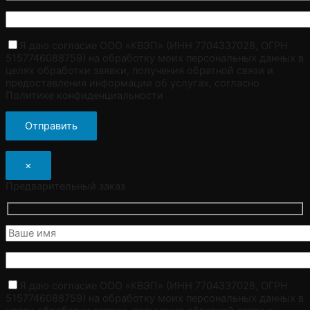
Я даю согласие ООО «КВЭП» (ИНН 7704337028, ОГРН
5157746088759) на обработку моих персональных данных в
целях обработки заявки, получения обратной связи и
предоставления информации об услугах, согласно
Политике конфиденциальности
×
Предварительный заказ
Я даю согласие ООО «КВЭП» (ИНН 7704337028, ОГРН
5157746088759) на обработку моих персональных данных в