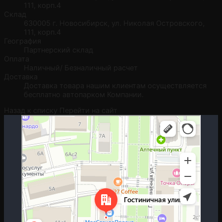
111, корп.4
Склад
630005 г. Новосибирск, ул. Николая Островского,
111, корп.4
География
Партнерский склад
Оплата
Наличный/ Безналичный расчет
Доставка
Доставка товара нашим клиентам осуществляется
бесплатно автопарком Компании.
Назад к списку
Перейти на сайт
Москва
Гостиничная улица, 5 — Яндекс.Карты