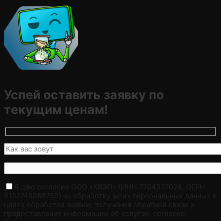
Успей оставить заявку по
текущим ценам!
Я даю согласие ООО «КВЭП» (ИНН 7704337028, ОГРН
5157746088759) на обработку моих персональных данных в
целях обработки заявки, получения обратной связи и
предоставления информации об услугах, согласно