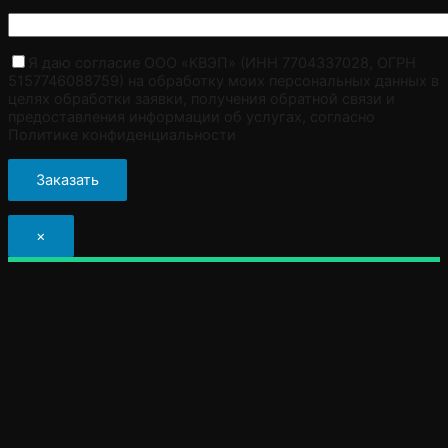
Я даю согласие ООО «КВЭП» (ИНН 7704337028, ОГРН
5157746088759) на обработку моих персональных данных в
целях обработки заявки, получения обратной связи и
предоставления информации об услугах, согласно
Политике конфиденциальности
×