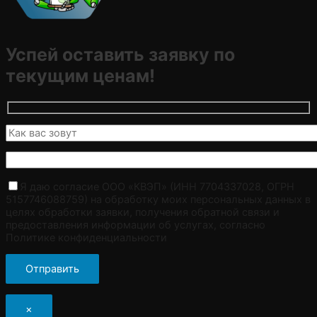
Успей оставить заявку по
текущим ценам!
Я даю согласие ООО «КВЭП» (ИНН 7704337028, ОГРН
5157746088759) на обработку моих персональных данных в
целях обработки заявки, получения обратной связи и
предоставления информации об услугах, согласно
Политике конфиденциальности
×