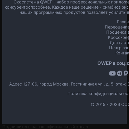
Экосистема QWEP - набор профессиональных приложен
конкурентоспособнее. Каждое наше решение - симбиоз экс
наших программных продуктов позволяет усилить 
Главн
Переоценка
Проценка в
Кросс-ре
Для парт
Центр за
Конта
QWEP в соц.с
Адрес 127106, город Москва, Гостиничная ул., д. 5, эта
Политика конфиденциальнос
© 2015 -
2026 ОО
Подпишитесь на наш официальный канал