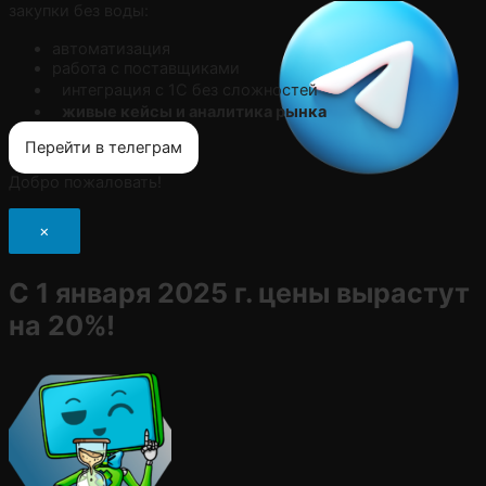
закупки без воды:
автоматизация
работа с поставщиками
интеграция с 1С без сложностей
живые кейсы и аналитика рынка
Перейти в телеграм
Добро пожаловать!
×
С 1 января 2025 г. цены вырастут
на 20%!