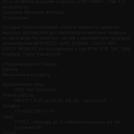
32-й км МКАД (внешняя сторона), АГМ «ТРАКТ», Пав. 1-3
www.etsp.ru
Грузовые
Легковые
Физлица
О компании
Сегодня Группа компаний «Омега» является одним из
ведущих российских дистрибьюторов мировых лидеров
по производству запасных частей к европейским грузовым
автомобилям MERCEDES, MAN, SCANIA, VOLVO, DAF,
IVECO, RENAULT на полуприцепы и оси BPW, ROR, SAF, SMB,
Fruehauf, Trailor, Kässbohrer.
Специализация и бренды
Европа
Реквизиты и контакты
Юридическое лицо
ООО "Кэт Логистик"
Режим работы
ПН-ПТ с 8.00 до 20.00; СБ, ВС - выходной
Телефон
+7 (495) 276-11-17
Офис
117623, г.Москва, ул. 2-я Мелитопольская, вл. 4А,
строение 39
Склад