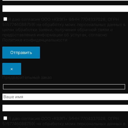
Я даю согласие ООО «КВЭП» (ИНН 7704337028, ОГРН
5157746088759) на обработку моих персональных данных в
целях обработки заявки, получения обратной связи и
предоставления информации об услугах, согласно
Политике конфиденциальности
×
Предварительный заказ
Я даю согласие ООО «КВЭП» (ИНН 7704337028, ОГРН
5157746088759) на обработку моих персональных данных в