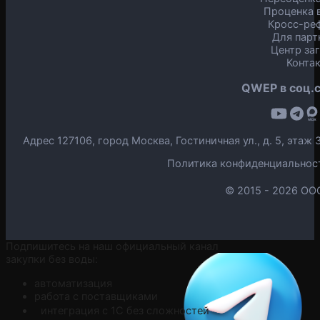
Проценка в
Кросс-ре
Для парт
Центр за
Конта
QWEP в соц.с
Адрес 127106, город Москва, Гостиничная ул., д. 5, эта
Политика конфиденциальнос
© 2015 -
2026 ОО
Подпишитесь на наш официальный канал
закупки без воды:
автоматизация
работа с поставщиками
интеграция с 1С без сложностей