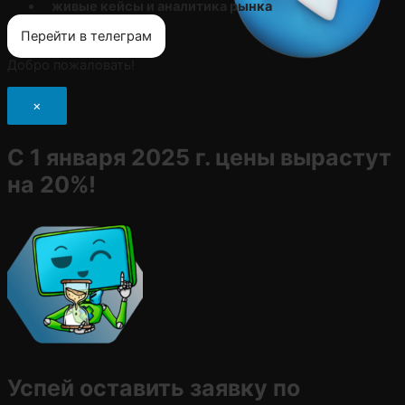
живые кейсы и аналитика рынка
Перейти в телеграм
Добро пожаловать!
×
С 1 января 2025 г. цены вырастут
на 20%!
Успей оставить заявку по