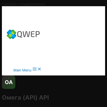
Перейти к содержимому
Main Menu
ОA
Омега (API)
API