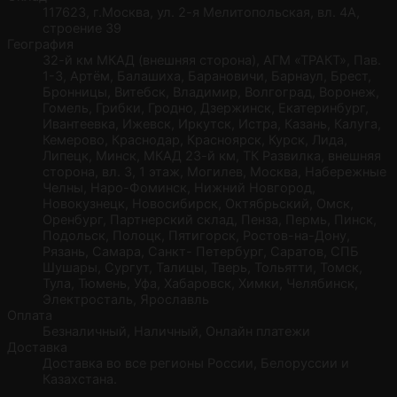
117623, г.Москва, ул. 2-я Мелитопольская, вл. 4А,
строение 39
География
32-й км МКАД (внешняя сторона), АГМ «ТРАКТ», Пав.
1-3, Артём, Балашиха, Барановичи, Барнаул, Брест,
Бронницы, Витебск, Владимир, Волгоград, Воронеж,
Гомель, Грибки, Гродно, Дзержинск, Екатеринбург,
Ивантеевка, Ижевск, Иркутск, Истра, Казань, Калуга,
Кемерово, Краснодар, Красноярск, Курск, Лида,
Липецк, Минск, МКАД 23-й км, ТК Развилка, внешняя
сторона, вл. 3, 1 этаж, Могилев, Москва, Набережные
Челны, Наро-Фоминск, Нижний Новгород,
Новокузнецк, Новосибирск, Октябрьский, Омск,
Оренбург, Партнерский склад, Пенза, Пермь, Пинск,
Подольск, Полоцк, Пятигорск, Ростов-на-Дону,
Рязань, Самара, Санкт- Петербург, Саратов, СПБ
Шушары, Сургут, Талицы, Тверь, Тольятти, Томск,
Тула, Тюмень, Уфа, Хабаровск, Химки, Челябинск,
Электросталь, Ярославль
Оплата
Безналичный, Наличный, Онлайн платежи
Доставка
Доставка во все регионы России, Белоруссии и
Казахстана.