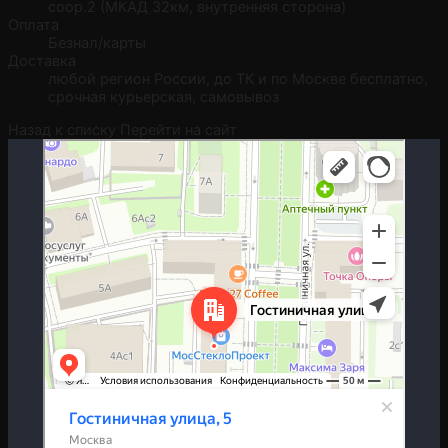
соор.2 (МКАД 32км, внутренняя сторона)
Оплата
Безнал/карты
Доставка
любой регион России, до ТК и по Москве бесплатно,
срочная курьерская, самовывоз
Назад к списку
Перейти на сайт
Москва
Гостиничная улица, 5 — Яндекс.Карты