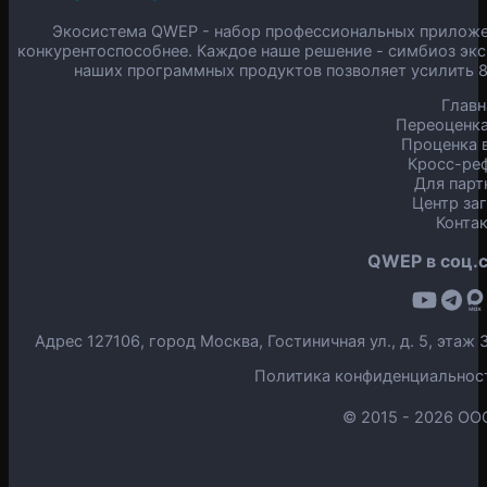
Экосистема QWEP - набор профессиональных приложен
конкурентоспособнее. Каждое наше решение - симбиоз экс
наших программных продуктов позволяет усилить 
Главн
Переоценка
Проценка в
Кросс-ре
Для парт
Центр за
Конта
QWEP в соц.с
Адрес 127106, город Москва, Гостиничная ул., д. 5, эта
Политика конфиденциальнос
© 2015 -
2026 ОО