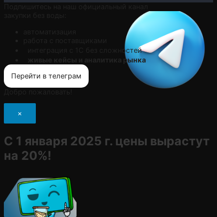
Подпишитесь на наш официальный канал
закупки без воды:
автоматизация
работа с поставщиками
интеграция с 1С без сложностей
живые кейсы и аналитика рынка
Перейти в телеграм
Добро пожаловать!
×
С 1 января 2025 г. цены вырастут
на 20%!