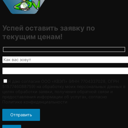
Успей оставить заявку по
текущим ценам!
Я даю согласие ООО «КВЭП» (ИНН 7704337028, ОГРН
5157746088759) на обработку моих персональных данных в
целях обработки заявки, получения обратной связи и
предоставления информации об услугах, согласно
Политике конфиденциальности