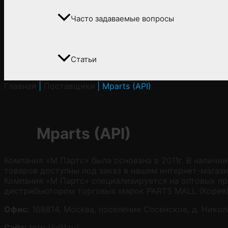
Часто задаваемые вопросы
Статьи
Главная
Поставщики
Mparts (API)
Mparts (API)
Компания «М Партс» была основана в 2011г. В наличи
товаров доступны под заказ в нашем интернет-магаз
Компания «М Партс» специализируется на оптовых п
дистрибьютором торговых марок PARTS MALL (Корея)
Офис:
108814, Москва, поселение Сосенское, д. Нико
Сайт:
http://v01.ru/