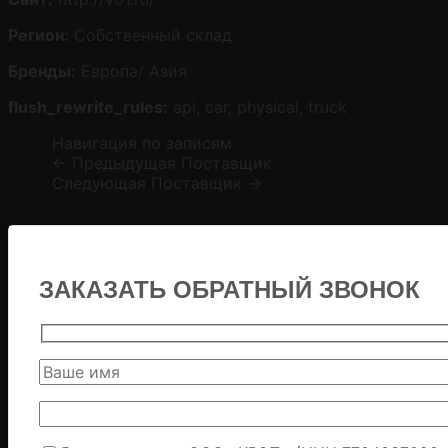
Регион:
Собственный склад
Бренды:
Европа/ Азия
flush_rewrite_rules:
api, car, physical, truck
Навигация по записям
←
Предыдущая Поставщик
Следующая Поставщик
→
ЗАКАЗАТЬ ОБРАТНЫЙ ЗВОНОК