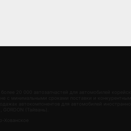
и более 20 000 автозапчастей для автомобилей корейс
ине с минимальными сроками поставки и конкурентным
родажах автокомпонентов для автомобилей иностранн
, GORDON (Тайвань).
ло-Хованское