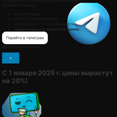
Подпишитесь на наш официальный канал
закупки без воды:
автоматизация
работа с поставщиками
интеграция с 1С без сложностей
живые кейсы и аналитика рынка
Перейти в телеграм
Добро пожаловать!
×
С 1 января 2025 г. цены вырастут
на 20%!