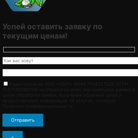
Успей оставить заявку по
текущим ценам!
Я даю согласие ООО «КВЭП» (ИНН 7704337028, ОГРН
5157746088759) на обработку моих персональных данных в
целях обработки заявки, получения обратной связи и
предоставления информации об услугах, согласно
Политике конфиденциальности
×