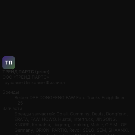
ТП
ТРЕЙД ПАРТС (price)
ООО «ТРЕЙД ПАРТС»
Грузовые
Легковые
Физлица
Бренды
Beiben
DAF
DONGFENG
FAW
Ford Trucks
Freightliner
+25
Запчасти
Бренды запчастей: Cojali, Cummins, Deutz, Dongfeng,
ERATA, FAW, HOWO, Huatai, Intertruck, JINGONG,
KNORR, Komatsu, Liugong, Lonking, Mahle, O.E.M., OE
Germany, ORION, PARTIQ, Revol, SDLG, SEM, SHAANXI,