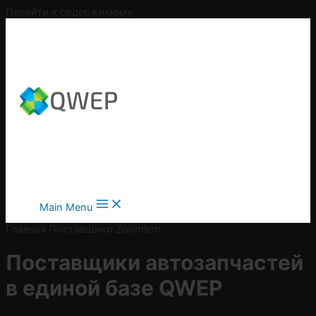
Перейти к содержимому
Main Menu
Главная
Поставщики
Zoomlion
Поставщики автозапчастей
в
единой базе QWEP