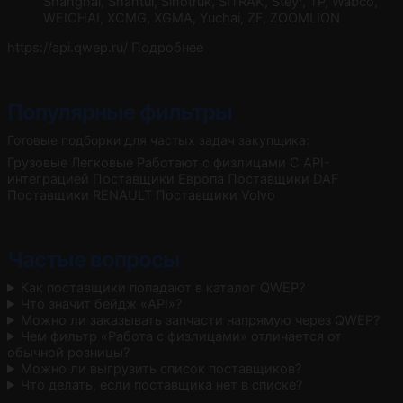
Shanghai, Shantui, Sinotruk, SITRAK, Steyr, TP, Wabco,
WEICHAI, XCMG, XGMA, Yuchai, ZF, ZOOMLION
https://api.qwep.ru/
Подробнее
Популярные фильтры
Готовые подборки для частых задач закупщика:
Грузовые
Легковые
Работают с физлицами
С API-
интеграцией
Поставщики Европа
Поставщики DAF
Поставщики RENAULT
Поставщики Volvo
Частые вопросы
Как поставщики попадают в каталог QWEP?
Что значит бейдж «API»?
Можно ли заказывать запчасти напрямую через QWEP?
Чем фильтр «Работа с физлицами» отличается от
обычной розницы?
Можно ли выгрузить список поставщиков?
Что делать, если поставщика нет в списке?