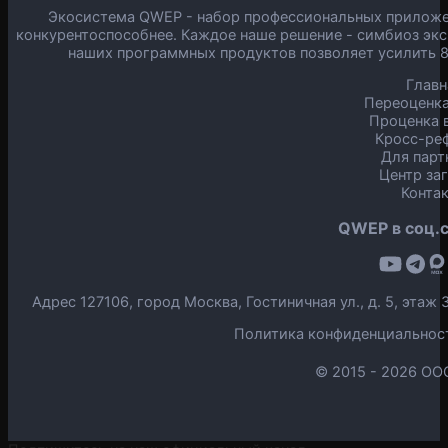
Экосистема QWEP - набор профессиональных приложен
конкурентоспособнее. Каждое наше решение - симбиоз экс
наших программных продуктов позволяет усилить 
Главн
Переоценка
Проценка в
Кросс-ре
Для парт
Центр за
Конта
QWEP в соц.с
Адрес 127106, город Москва, Гостиничная ул., д. 5, эта
Политика конфиденциальнос
© 2015 -
2026 ОО