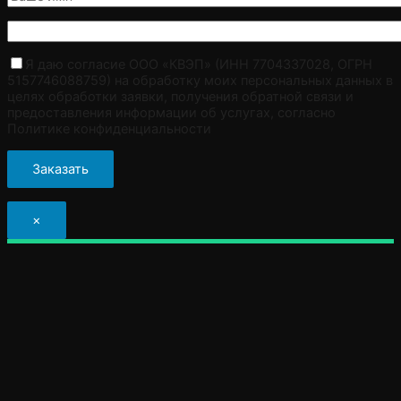
Я даю согласие ООО «КВЭП» (ИНН 7704337028, ОГРН
5157746088759) на обработку моих персональных данных в
целях обработки заявки, получения обратной связи и
предоставления информации об услугах, согласно
Политике конфиденциальности
×