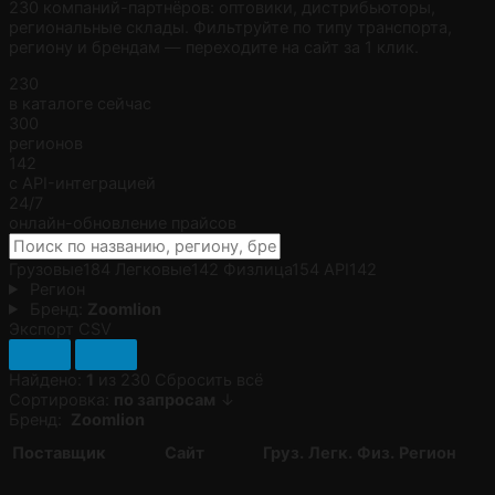
230 компаний-партнёров: оптовики, дистрибьюторы,
региональные склады. Фильтруйте по типу транспорта,
региону и брендам — переходите на сайт за 1 клик.
230
в каталоге сейчас
300
регионов
142
с API-интеграцией
24/7
онлайн-обновление прайсов
Грузовые
184
Легковые
142
Физлица
154
API
142
Регион
Бренд:
Zoomlion
Экспорт CSV
Найдено:
1
из 230
Сбросить всё
Сортировка:
по запросам
↓
Бренд:
Zoomlion
Поставщик
Сайт
Груз.
Легк.
Физ.
Регион