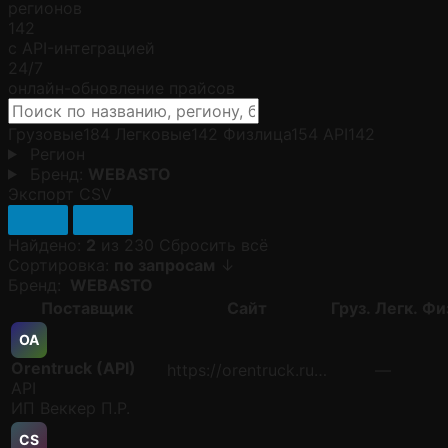
регионов
142
с API-интеграцией
24/7
онлайн-обновление прайсов
Грузовые
184
Легковые
142
Физлица
154
API
142
Регион
Бренд:
WEBASTO
Экспорт CSV
Найдено:
2
из 230
Сбросить всё
Сортировка:
по запросам
↓
Бренд:
WEBASTO
Поставщик
Сайт
Груз.
Легк.
Фи
OA
Orentruck (API)
https://orentruck.ru…
—
API
ИП Веккер П.Р.
СS