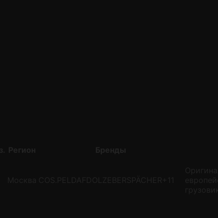
з.
Регион
Бренды
Оригина
Москва
COS.PEL
DAF
DOLZ
EBERSPÄCHER
+11
европей
грузови