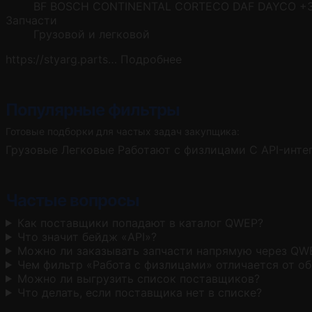
BF
BOSCH
CONTINENTAL
CORTECO
DAF
DAYCO
+
Запчасти
Грузовой и легковой
https://styarg.parts…
Подробнее
Популярные фильтры
Готовые подборки для частых задач закупщика:
Грузовые
Легковые
Работают с физлицами
С API-инте
Частые вопросы
Как поставщики попадают в каталог QWEP?
Что значит бейдж «API»?
Можно ли заказывать запчасти напрямую через QW
Чем фильтр «Работа с физлицами» отличается от о
Можно ли выгрузить список поставщиков?
Что делать, если поставщика нет в списке?