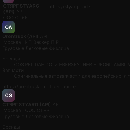
СТЯРГ STYARG
https://styarg.parts…
(API)
API
ООО СТЯРГ
OA
Orentruck (API)
API
Москва · ИП Веккер П.Р.
Грузовые
Легковые
Физлица
Бренды
COS.PEL
DAF
DOLZ
EBERSPÄCHER
EURORICAMBI
I
Запчасти
Оригинальные автозапчасти для европейских, ки
https://orentruck.ru…
Подробнее
СS
СТЯРГ STYARG (API)
API
Москва · ООО СТЯРГ
Грузовые
Легковые
Физлица
Бренды