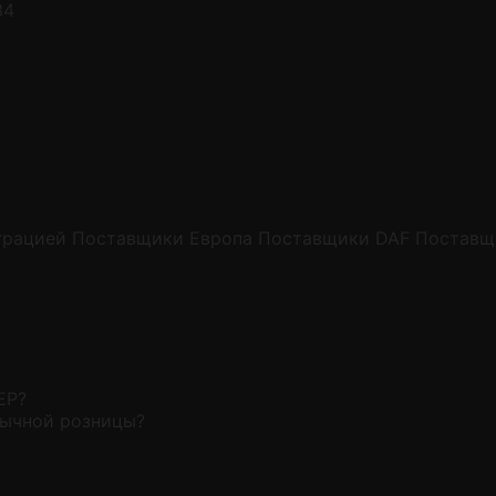
34
грацией
Поставщики Европа
Поставщики DAF
Поставщ
EP?
бычной розницы?