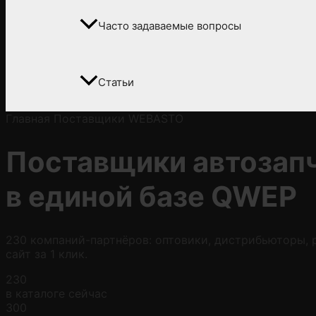
Часто задаваемые вопросы
Статьи
Главная
Поставщики
WEBASTO
Поставщики автозап
в
единой базе QWEP
230 компаний-партнёров: оптовики, дистрибьюторы, р
сайт за 1 клик.
230
в каталоге сейчас
300