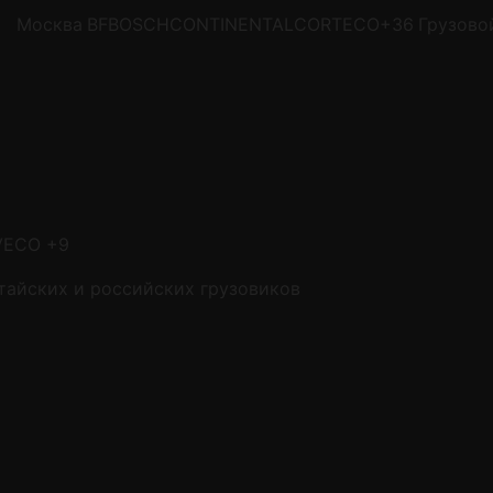
Москва
BF
BOSCH
CONTINENTAL
CORTECO
+36
Грузово
VECO
+9
тайских и российских грузовиков