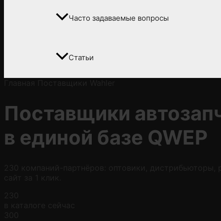
Часто задаваемые вопросы
Статьи
Главная
Поставщики
Wahler
Поставщики автозап
в
единой базе QWEP
230 компаний-партнёров: оптовики, дистрибьюторы, р
сайт за 1 клик.
230
в каталоге сейчас
300