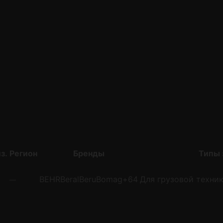
з.
Регион
Бренды
Типы 
BEHR
Beral
Beru
Bomag
+64
Для грузовой техник
—