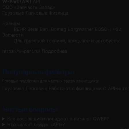
W-Part (API)
API
ООО «Запчасть Запад»
Грузовые
Легковые
Физлица
Бренды
BEHR
Beral
Beru
Bomag
BorgWarner
BOSCH
+62
Запчасти
Для грузовой техники, прицепов и автобусов
https://w-part.ru/
Подробнее
Популярные фильтры
Готовые подборки для частых задач закупщика:
Грузовые
Легковые
Работают с физлицами
С API-инте
Частые вопросы
Как поставщики попадают в каталог QWEP?
Что значит бейдж «API»?