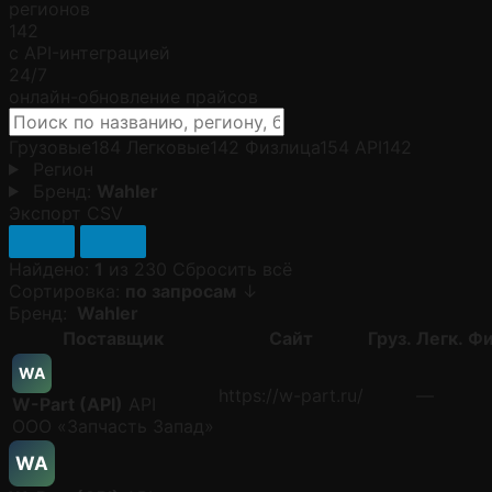
регионов
142
с API-интеграцией
24/7
онлайн-обновление прайсов
Грузовые
184
Легковые
142
Физлица
154
API
142
Регион
Бренд:
Wahler
Экспорт CSV
Найдено:
1
из 230
Сбросить всё
Сортировка:
по запросам
↓
Бренд:
Wahler
Поставщик
Сайт
Груз.
Легк.
Фи
WA
https://w-part.ru/
—
W-Part (API)
API
ООО «Запчасть Запад»
WA