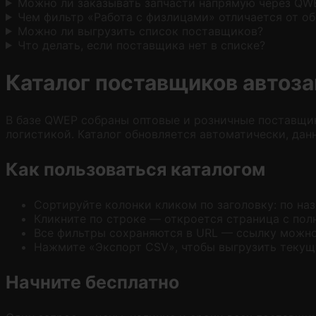
Можно ли заказывать запчасти напрямую через QW
Чем фильтр «Работа с физлицами» отличается от о
Можно ли выгрузить список поставщиков?
Что делать, если поставщика нет в списке?
Каталог поставщиков автоз
В базе QWEP собраны оптовые и розничные поставщик
логистикой. Каталог обновляется автоматически, дан
Как пользоваться каталогом
Сортируйте колонки кликом по заголовку: по наз
Кликните по строке — откроется страница с пол
Все фильтры сохраняются в URL — ссылку можно 
Нажмите «Экспорт CSV», чтобы выгрузить текущу
Начните бесплатно