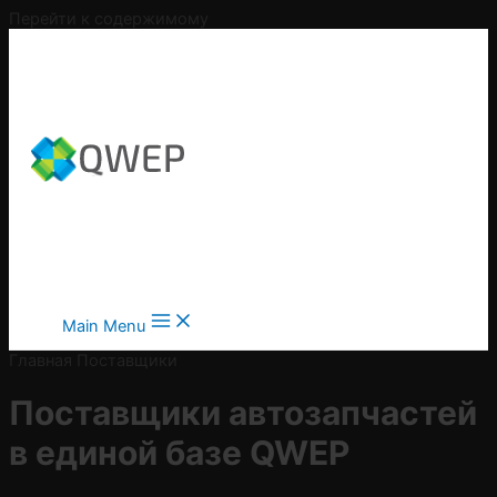
Перейти к содержимому
Main Menu
Главная
Поставщики
Поставщики автозапчастей
в
единой базе QWEP