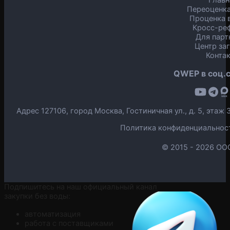
Переоценка
Проценка в
Кросс-ре
Для парт
Центр за
Конта
QWEP в соц.с
Адрес 127106, город Москва, Гостиничная ул., д. 5, эта
Политика конфиденциальнос
© 2015 -
2026 ОО
Подпишитесь на наш официальный канал
закупки без воды:
автоматизация
работа с поставщиками