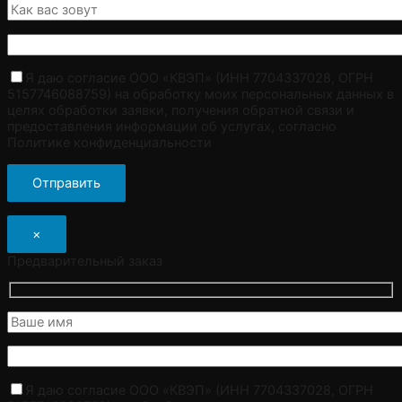
Я даю согласие ООО «КВЭП» (ИНН 7704337028, ОГРН
5157746088759) на обработку моих персональных данных в
целях обработки заявки, получения обратной связи и
предоставления информации об услугах, согласно
Политике конфиденциальности
×
Предварительный заказ
Я даю согласие ООО «КВЭП» (ИНН 7704337028, ОГРН