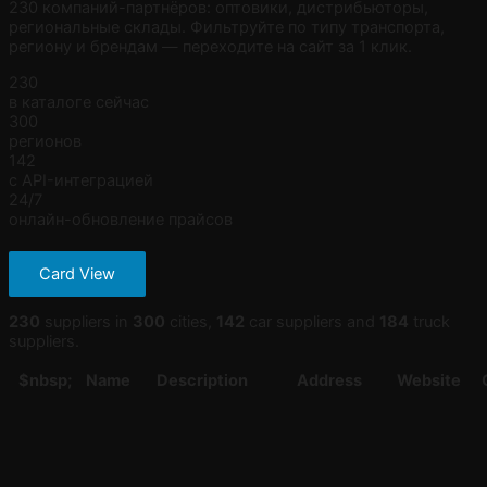
230 компаний-партнёров: оптовики, дистрибьюторы,
региональные склады. Фильтруйте по типу транспорта,
региону и брендам — переходите на сайт за 1 клик.
230
в каталоге сейчас
300
регионов
142
с API-интеграцией
24/7
онлайн-обновление прайсов
Card View
230
suppliers in
300
cities,
142
car suppliers and
184
truck
suppliers.
$nbsp;
Name
Description
Address
Website