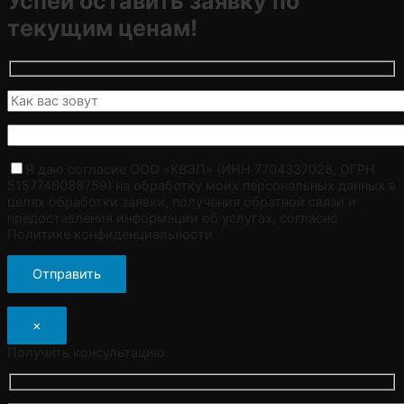
Успей оставить заявку по
текущим ценам!
Я даю согласие ООО «КВЭП» (ИНН 7704337028, ОГРН
5157746088759) на обработку моих персональных данных в
целях обработки заявки, получения обратной связи и
предоставления информации об услугах, согласно
Политике конфиденциальности
×
Получить консультацию