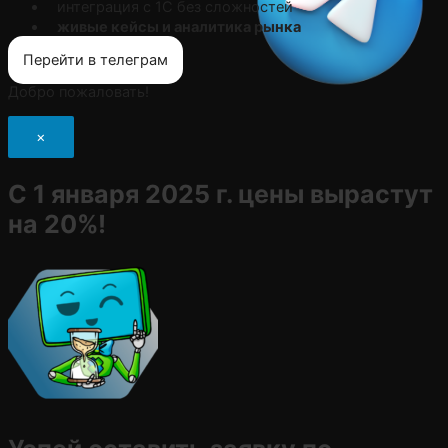
интеграция с 1С без сложностей
живые кейсы и аналитика рынка
Перейти в телеграм
Добро пожаловать!
×
С 1 января 2025 г. цены вырастут
на 20%!