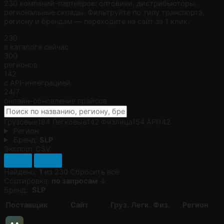
230 компаний-партнёров: оптовики, дистрибьюторы,
региональные склады. Фильтруйте по типу транспорта,
региону и брендам — переходите на сайт за 1 клик.
230
в каталоге сейчас
300
регионов
142
с API-интеграцией
24/7
онлайн-обновление прайсов
Грузовые
184
Легковые
142
Физлица
154
API
142
Регион
Бренд:
SLP
Экспорт CSV
Найдено:
1
из 230
Сбросить всё
Сортировка:
по запросам
↓
Бренд:
SLP
Поставщик
Сайт
Груз.
Легк.
Физ.
Регион