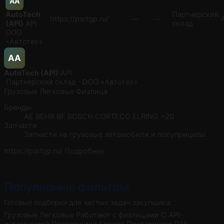
AA
AutoTech
Партнерский
https://partgp.ru/
—
—
(API)
API
склад
ООО
«Автотех»
AA
AutoTech (API)
API
Партнерский склад · ООО «Автотех»
Грузовые
Легковые
Физлица
Бренды
AE
BEHR
BF
BOSCH
CORTECO
ELRING
+20
Запчасти
Запчасти на грузовые автомобили и полуприцепы.
https://partgp.ru/
Подробнее
Популярные фильтры
Готовые подборки для частых задач закупщика:
Грузовые
Легковые
Работают с физлицами
С API-
интеграцией
Поставщики Европа
Поставщики DAF