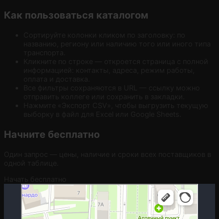
Как пользоваться каталогом
Сортируйте колонки кликом по заголовку: по
названию, региону или наличию того или иного типа
транспорта.
Кликните по строке — откроется страница с полной
информацией: контакты, адреса, режим работы,
оплата и доставка.
Все фильтры сохраняются в URL — ссылку можно
отправить коллеге или сохранить в закладки.
Нажмите «Экспорт CSV», чтобы выгрузить текущую
выборку в файл для Excel или Google Sheets.
Начните бесплатно
Один запрос — цены, наличие и сроки всех поставщиков в
одной таблице.
Начать бесплатно
Москва
Гостиничная улица, 5 — Яндекс.Карты