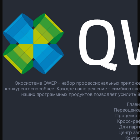
Экосистема QWEP - набор профессиональных приложен
конкурентоспособнее. Каждое наше решение - симбиоз экс
наших программных продуктов позволяет усилить 
Главн
Переоценка
Проценка в
Кросс-ре
Для парт
Центр за
Конта