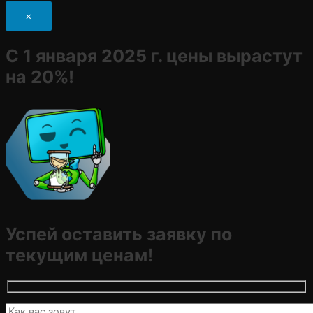
×
С 1 января 2025 г. цены вырастут
на 20%!
Успей оставить заявку по
текущим ценам!