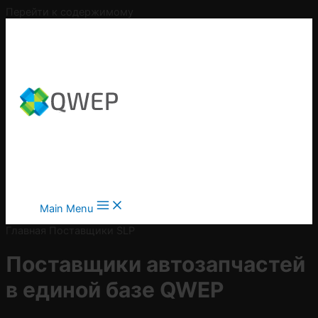
Перейти к содержимому
Main Menu
Главная
Поставщики
SLP
Поставщики автозапчастей
в
единой базе QWEP