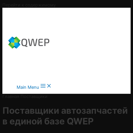
Перейти к содержимому
Main Menu
Главная
Поставщики
Поставщики автозапчастей
в
единой базе QWEP