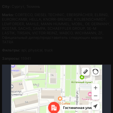
City:
Сургут, Тюмень
Marks:
CORTECO, DIESEL TECHNIC, EBERSPÄCHER, ELRING,
EURORICAMBI, HELLA, KNORR-BREMSE, KOLBENSCHMIDT,
LEMFORDER, MAHLE, MANN HUMMEL, MOBIL, OE GERMANY,
ROSTAR, SACHS, SAMPA, SCHAEFFLER GROUP, SE-M
LASTIK, TIRSAN, VICTOR REINZ, WABCO, WICHMANN, ZF,
Официальный дилер/представитель следующих марок:
TATRA
Фильтры:
api, physical, truck
Запросы:
15941
Москва
Гостиничная улица, 5 — Яндекс.Карты