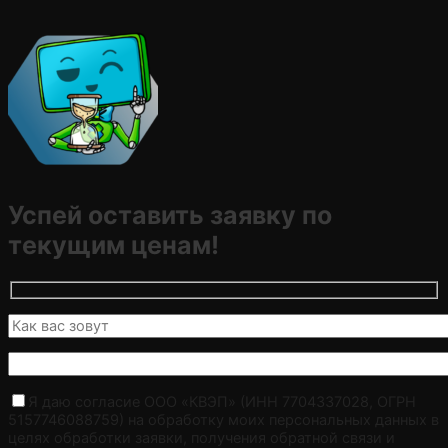
Успей оставить заявку по
текущим ценам!
Я даю согласие ООО «КВЭП» (ИНН 7704337028, ОГРН
5157746088759) на обработку моих персональных данных в
целях обработки заявки, получения обратной связи и