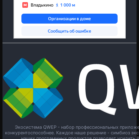
Экосистема QWEP - набор профессиональных приложен
конкурентоспособнее. Каждое наше решение - симбиоз экс
наших программных продуктов позволяет усилить 