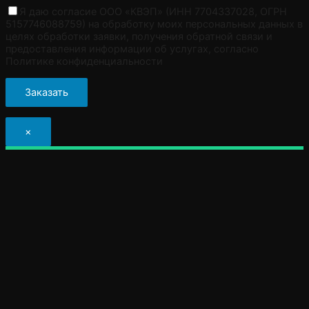
Я даю согласие ООО «КВЭП» (ИНН 7704337028, ОГРН
5157746088759) на обработку моих персональных данных в
целях обработки заявки, получения обратной связи и
предоставления информации об услугах, согласно
Политике конфиденциальности
×