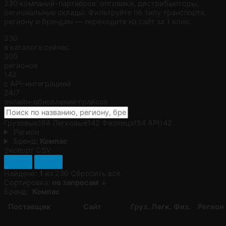
230 компаний-партнёров: оптовики, дистрибьюторы,
региональные склады. Фильтруйте по типу транспорта,
региону и брендам — переходите на сайт за 1 клик.
230
в каталоге сейчас
300
регионов
142
с API-интеграцией
24/7
онлайн-обновление прайсов
Грузовые
184
Легковые
142
Физлица
154
API
142
Регион
Бренд:
Компас
Экспорт CSV
Найдено:
1
из 230
Сбросить всё
Сортировка:
по запросам
↓
Бренд:
Компас
Поставщик
Сайт
Груз.
Легк.
Физ.
Регион