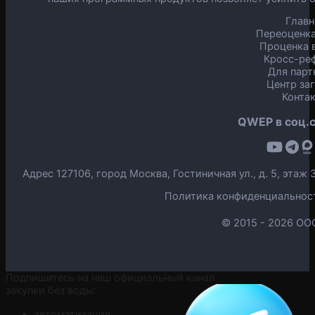
Главн
Переоценка
Проценка в
Кросс-ре
Для парт
Центр за
Конта
QWEP в соц.с
Адрес 127106, город Москва, Гостиничная ул., д. 5, эта
Политика конфиденциальнос
© 2015 -
2026 ОО
Подпишитесь на наш официальный канал
закупки без воды:
автоматизация