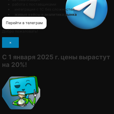
работа с поставщиками
интеграция с 1С без сложностей
живые кейсы и аналитика рынка
Перейти в телеграм
Добро пожаловать!
×
С 1 января 2025 г. цены вырастут
на 20%!