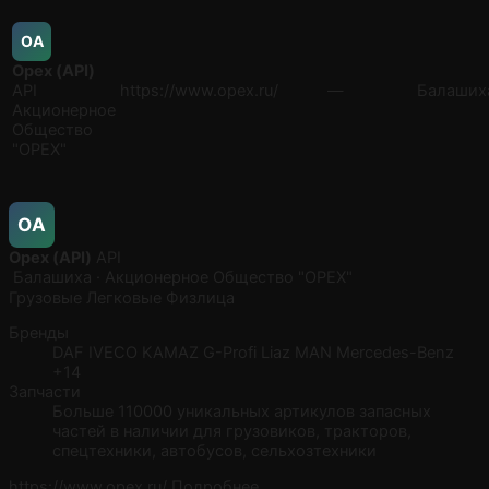
ОA
Орех (API)
API
https://www.opex.ru/
—
Балаших
Акционерное
Общество
"ОРЕХ"
ОA
Орех (API)
API
Балашиха · Акционерное Общество "ОРЕХ"
Грузовые
Легковые
Физлица
Бренды
DAF
IVECO
KAMAZ G-Profi
Liaz
MAN
Mercedes-Benz
+14
Запчасти
Больше 110000 уникальных артикулов запасных
частей в наличии для грузовиков, тракторов,
спецтехники, автобусов, сельхозтехники
https://www.opex.ru/
Подробнее