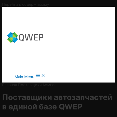
Перейти к содержимому
Main Menu
Главная
Поставщики
Компас
Поставщики автозапчастей
в
единой базе QWEP