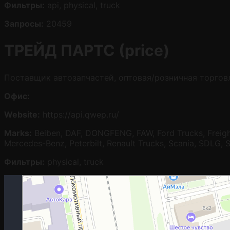
Фильтры:
api, physical, truck
Запросы:
20459
ТРЕЙД ПАРТС (price)
Поставщик автозапчастей, оптовая/розничная торгов
Офис:
Website:
https://api.qwep.ru/
Marks:
Beiben, DAF, DONGFENG, FAW, Ford Trucks, Freight
Mercedes-Benz, Peterbilt, Renault Trucks, Scania, SDLG, 
Фильтры:
physical, truck
Москва
Гостиничная улица, 5 — Яндекс.Карты