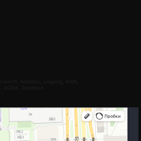
Kenworth, Komatsu, Liugong, MAN,
MG, XGMA, Zoomlion