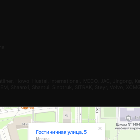
ля
liner, Howo, Huatai, International, IVECO, JAC, Jingong, 
SEM, Shaanxi, Shantui, Sinotruk, SITRAK, Steyr, Volvo, XC