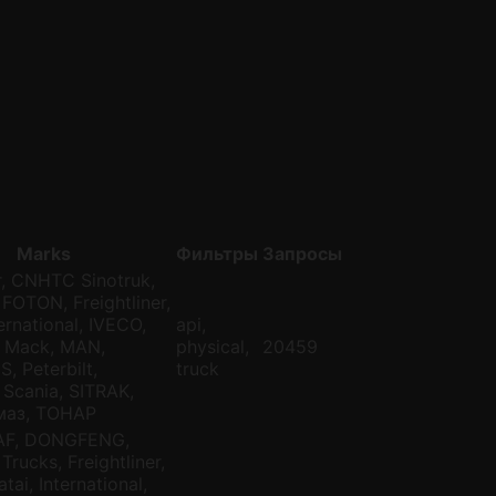
Marks
Фильтры
Запросы
ar, CNHTC Sinotruk,
FOTON, Freightliner,
ernational, IVECO,
api,
, Mack, MAN,
physical,
20459
 Peterbilt,
truck
Scania, SITRAK,
амаз, ТОНАР
DAF, DONGFENG,
Trucks, Freightliner,
ai, International,