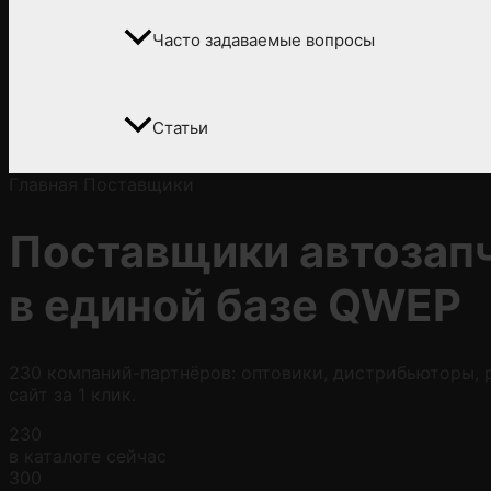
Часто задаваемые вопросы
Статьи
Главная
Поставщики
Поставщики автозап
в
единой базе QWEP
230 компаний-партнёров: оптовики, дистрибьюторы, р
сайт за 1 клик.
230
в каталоге сейчас
300