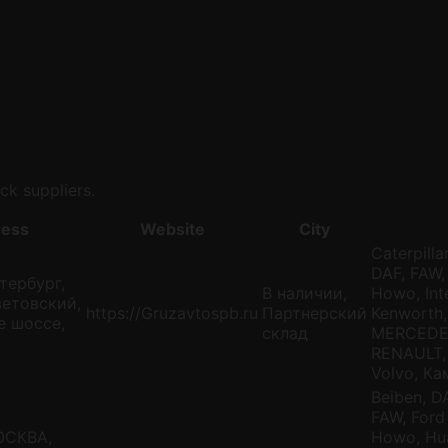
ck suppliers.
ess
Website
City
Caterpill
DAF, FAW, 
тербург,
В наличии,
Howo, Int
ветовский,
https://Gruzavtospb.ru
Партнерский
Kenworth
е шоссе,
склад
MERCEDES,
RENAULT, 
Volvo, К
Beiben, 
FAW, Ford 
МОСКВА,
Howo, Huat