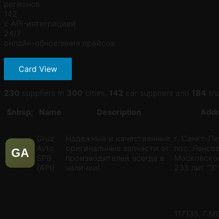
регионов
142
с API-интеграцией
24/7
онлайн-обновление прайсов
Card View
230
suppliers in
300
cities,
142
car suppliers and
184
tru
$nbsp;
Name
Description
Addr
Gruz
Надежные и качественные
г. Санкт-Пе
Avto
оригинальные запчасти от
пос. Ленсо
GA
SPB
производителей всегда в
Московско
(API)
наличии!
233 лит "З"
117133, Г.