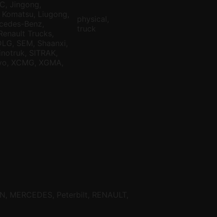
C, Jingong,
 Komatsu, Liugong,
physical,
cedes-Benz,
truck
 Renault Trucks,
DLG, SEM, Shaanxi,
inotruk, SITRAK,
lvo, XCMG, XGMA,
MAN, MERCEDES, Peterbilt, RENAULT,