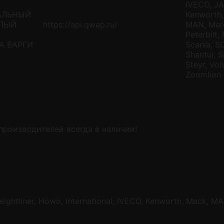
IVECO, JA
АЛЬНЫЙ
Kenworth,
ПЛЫЙ
https://api.qwep.ru/
MAN, Mer
Peterbilt,
А ВАРГИ
Scania, S
Shantui, S
Steyr, Vo
Zoomlion
производителей всегда в наличии!
eightliner, Howo, International, IVECO, Kenworth, Mack, 