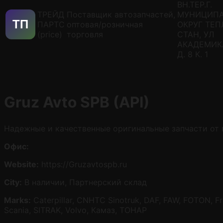
ВН.ТЕР.Г.
ТРЕЙД
Поставщик автозапчастей,
МУНИЦИП
ТП
ПАРТС
оптовая/розничная
ОКРУГ ТЕ
(price)
торговля
СТАН, УЛ
АКАДЕМИК
Д. 8 К. 1
Gruz Avto SPB (API)
Надежные и качественные оригинальные запчасти от 
Офис:
Website:
https://Gruzavtospb.ru
City:
В наличии, Партнерский склад
Marks:
Caterpillar, CNHTC Sinotruk, DAF, FAW, FOTON, Fr
Scania, SITRAK, Volvo, Камаз, ТОНАР