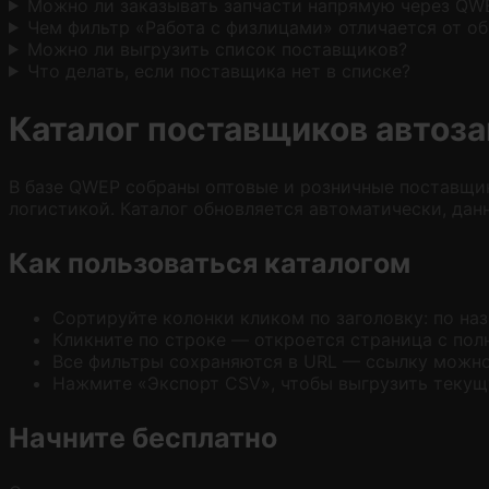
Можно ли заказывать запчасти напрямую через QW
Чем фильтр «Работа с физлицами» отличается от о
Можно ли выгрузить список поставщиков?
Что делать, если поставщика нет в списке?
Каталог поставщиков автоз
В базе QWEP собраны оптовые и розничные поставщик
логистикой. Каталог обновляется автоматически, дан
Как пользоваться каталогом
Сортируйте колонки кликом по заголовку: по наз
Кликните по строке — откроется страница с пол
Все фильтры сохраняются в URL — ссылку можно 
Нажмите «Экспорт CSV», чтобы выгрузить текущу
Начните бесплатно