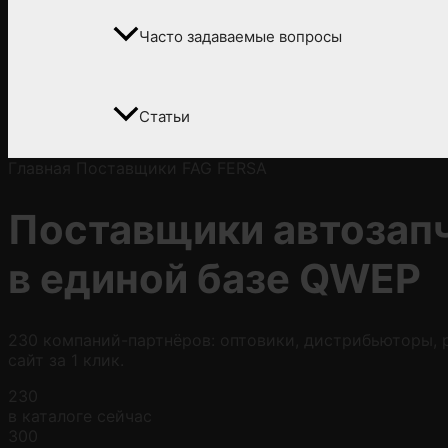
Часто задаваемые вопросы
Статьи
Главная
Поставщики
FAG FERSA
Поставщики автозап
в
единой базе QWEP
230 компаний-партнёров: оптовики, дистрибьюторы, р
сайт за 1 клик.
230
в каталоге сейчас
300