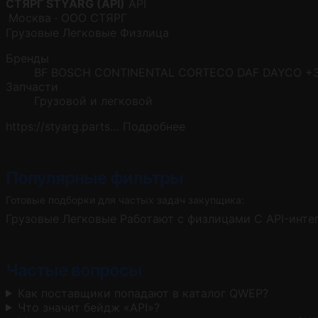
СТЯРГ STYARG (API)
API
Москва · ООО СТЯРГ
Грузовые
Легковые
Физлица
Бренды
BF
BOSCH
CONTINENTAL
CORTECO
DAF
DAYCO
+
Запчасти
Грузовой и легковой
https://styarg.parts…
Подробнее
Популярные фильтры
Готовые подборки для частых задач закупщика:
Грузовые
Легковые
Работают с физлицами
С API-инте
Частые вопросы
Как поставщики попадают в каталог QWEP?
Что значит бейдж «API»?