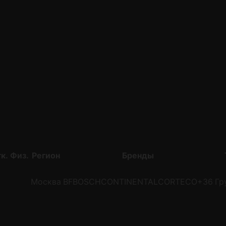
к.
Физ.
Регион
Бренды
Москва
BF
BOSCH
CONTINENTAL
CORTECO
+36
Гр