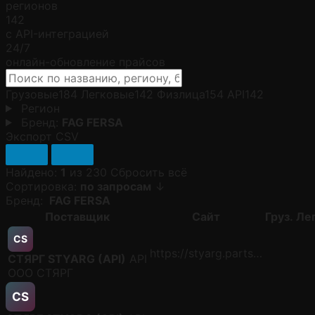
регионов
142
с API-интеграцией
24/7
онлайн-обновление прайсов
Грузовые
184
Легковые
142
Физлица
154
API
142
Регион
Бренд:
FAG FERSA
Экспорт CSV
Найдено:
1
из 230
Сбросить всё
Сортировка:
по запросам
↓
Бренд:
FAG FERSA
Поставщик
Сайт
Груз.
Лег
СS
https://styarg.parts…
СТЯРГ STYARG (API)
API
ООО СТЯРГ
СS