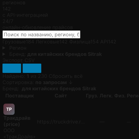
регионов
142
с API-интеграцией
24/7
онлайн-обновление прайсов
Грузовые
184
Легковые
142
Физлица
154
API
142
Регион
Бренд:
для китайских брендов Sitrak
Экспорт CSV
Найдено:
1
из 230
Сбросить всё
Сортировка:
по запросам
↓
Бренд:
для китайских брендов Sitrak
Поставщик
Сайт
Груз.
Легк.
Физ.
Реги
ТP
Тракдрайв
https://truckdrive.r…
—
—
(price)
ООО
«ТракДрайв»