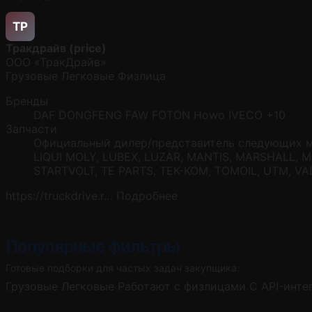
ТP
Тракдрайв (price)
ООО «ТракДрайв»
Грузовые
Легковые
Физлица
Бренды
DAF
DONGFENG
FAW
FOTON
Howo
IVECO
+10
Запчасти
Официальный дилер/представитель следующих м
LIQUI MOLY, LUBEX, LUZAR, MANTIS, MARSHALL, 
STARTVOLT, TE PARTS, TEK-KOM, TOMOIL, UTM, V
https://truckdrive.r…
Подробнее
Популярные фильтры
Готовые подборки для частых задач закупщика:
Грузовые
Легковые
Работают с физлицами
С API-инте