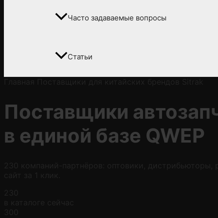
Часто задаваемые вопросы
Статьи
Главная
Поставщики
для китайских брендов Sitrak
Поставщики автозап
в
единой базе QWEP
230 компаний-партнёров: оптовики, дистрибьюторы, р
сайт за 1 клик.
230
в каталоге сейчас
300