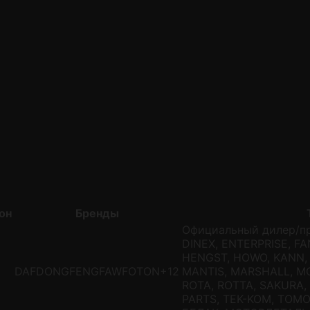
он
Бренды
Официальный дилер/п
DINEX, ENTERPRISE, F
HENGST, HOWO, KANN, 
DAF
DONGFENG
FAW
FOTON
+12
MANTIS, MARSHALL, MO
ROTA, ROTTA, SAKURA,
PARTS, TEK-KOM, TOMO